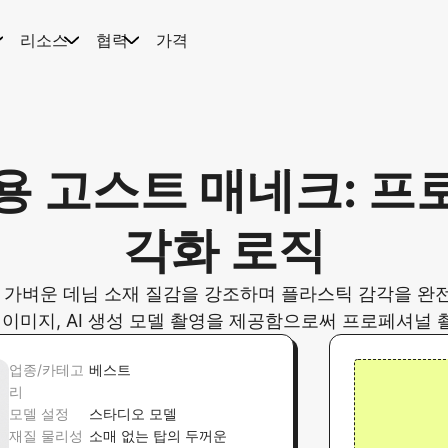
리소스
협력
가격
용 고스트 매네크: 프
각화 로직
가벼운 데님 소재 질감을 강조하며 플라스틱 감각을 완전
류 이미지, AI 생성 모델 촬영을 제공함으로써 프로페셔널
업종/카테고
베스트
리
모델 설정
스타디오 모델
재질 물리성
소매 없는 탑의 두꺼운