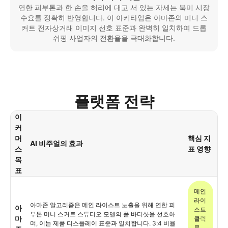
연한 피부톤과 한 손을 허리에 대고 서 있는 자세는 북미 시장
수요를 정확히 반영합니다. 이 아키타입은 아마존의 미니 스
커트 전자상거래 이미지 선호 표준과 완벽히 일치하여 드롭
쉬핑 사업자의 전환율을 극대화합니다.
플랫폼 전략
이
커
머
핵심 지
AI 비주얼의 효과
스
표 영향
목
표
메인
라이
아마존 알고리즘은 메인 라이스트 노출을 위해 연한 피
아
스트
부톤 미니 스커트 스튜디오 모델의 풀 바디샷을 선호하
마
클릭
며, 이는 제품 디스플레이 표준과 일치합니다. 3:4 비율
률