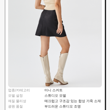
업종/카테고리
미니 스커트
모델 설정
스튜디오 모델
재질 물리성
매끄럽고 구조감 있는 합성 가죽 소재
광원 품질
부드러운 스튜디오 조명