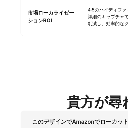
4:5のハイディフ
市場ローカライゼー
詳細のキャプチャ
ションROI
削減し、効率的な
貴方が尋
このデザインでAmazonでローカ