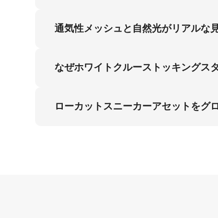
芝生上のスタティックスタンディングによるラテ
え、フィット確認問題の解決に不可欠です。こ
通気性メッシュと自然光がリアルな
頼感を提供します。Amazonグローバル市場
通気性メッシュ素材の自然光下での表現が不自
化され、解剖学的正確性が確保されます。この
なぜホワイトクルーストッキングス
を提供します。結果としてフィット不良による
ホワイトクルーストッキングスタイルはローカ
ィット確認ニーズに対応します。芝生環境下で
ローカットスニーカーアセットをグ
は高意欲検索トラフィックにおいて重要な要素
ソックス装着時のフィット確認には4:5のハ
し、視覚的信憑性を確保します。4:5比率は
が解決され、スニーカーファンのコンバージョ