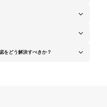
す。 4:5比率はくるぶし詳細を高精細で捉
が30％拡大し、オンライン購入の視覚的信
とが実証済みです。
くるぶし部にメッシュの織り目が鮮明に可視
再現し、顧客にとって信頼性のある視覚情報
います。
せはスニーカーファンの主要関心事であるフ
、実世界のリアルな表現を提供します。これ
認をどう解決すべきか？
スの併用イメージを期待しています。
ディング中にくるぶし詳細を正確にキャプチャ
ーバル展開に不可欠です。この手法により課題