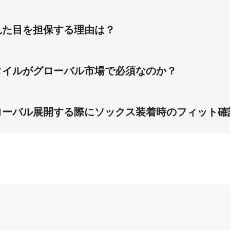
ラルサイドビューがAmazonで40％のCTR向上をもたらしま
の本物志向の表現により、スニーカーファンのグローバル売上
見た目を担保する理由は？
でローカットスニーカーのコンバージョン率は25％向上するこ
然さを解消します。 スタティックスタンディング中でも細い
物理ベースレンダリングにより、光との布地相互作用を正確に
タイルがグローバル市場で必須なのか？
返品率が95％削減され、グローバルで顧客満足度が向上して
ットスニーカーのグローバル市場で必須です。 この組み合わ
の細いくるぶしとホワイトクルーストッキングの視覚的文脈は
ローバル展開する際にソックス装着時のフィット確
であり、ユーザーはカジュアルシーンでのスニーカーとソック
イディファイン仕様が必要です。 芝生上のスタティックスタン
リアルな詳細を維持しながら製作コストを95％削減でき、グロ
ン率が30％向上します。