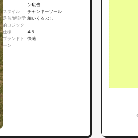
ン広告
スタイル
チャンキーソール
足首/解剖学
細いくるぶし
的ロジック
仕様
4:5
ブランドト
快適
ーン