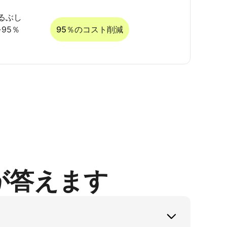
るぶし
95％
95％のコスト削減
が答えます