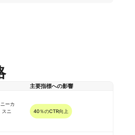
略
主要指標への影響
スニーカ
、スニ
40％のCTR向上