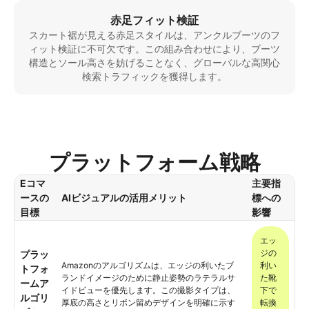
赤足フィット検証
スカート裾が見える赤足スタイルは、アンクルブーツのフ
ィット検証に不可欠です。この組み合わせにより、ブーツ
構造とソール高さを妨げることなく、グローバルな高関心
検索トラフィックを獲得します。
プラットフォーム戦略
Eコマ
主要指
ースの
AIビジュアルの活用メリット
標への
目標
影響
エッ
ジの
プラッ
Amazonのアルゴリズムは、エッジの利いたブ
利い
トフォ
ランドイメージのために静止姿勢のラテラルサ
た靴
ームア
イドビューを優先します。この撮影タイプは、
下で
ルゴリ
厚底の高さとリボン留めデザインを明確に示す
転換