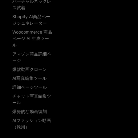
バーチャルネックレ
ス試着
Shopify AI商品ペー
ジジェネレーター
Woocommerce 商品
ページ AI 生成ツー
ル
アマゾン商品詳細ペ
ージ
爆款動画クローン
AI写真編集ツール
詳細ページツール
チャット写真編集ツ
ール
爆発的な動画復刻
AIファッション動画
（靴用）