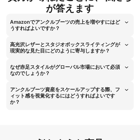
が答えます
Amazonでアンクルブーツの売上を増やすにはど
うすればよいですか？
重要なポイント：Amazonではラテラルサイドビューがアンクルブーツ
の販売を25%向上させます。 この撮影タイプは厚底の高さとフィット
高光沢レザーとスタジオボックスライティングが
感を明らかにし、最も深刻なユーザー課題を直接解決します。エッジの
現実的な見た目にどのように寄与しますか？
利いたストリートウェアでは、4:5比率によるハイデフィニションを重
視することで、グローバル市場へのスケールアップ時に詳細を失わずに
重要なポイント：高光沢レザーとスタジオボックスライティングで物理
対応可能です。
製品と98%の視覚一致を達成します。 ライティングが質感と輝きを強
なぜ赤足スタイルがグローバル市場において必須
調し、高輝度素材の物理特性が静止姿勢で反応し、バーチャル試着にお
なのでしょうか？
ける不自然さを解消してユーザ信頼を高めます。
重要なポイント：グローバルなアンクルブーツ販売において赤足スタイ
ルは必須条件です。 この方法により、ソール高さやフィット感を遮断
アンクルブーツ資産をスケールアップする際、フ
することなく確認でき、すべての地域のファッションリーダー層女性に
ィット感を視覚化するにはどうすればよいです
とって不可欠です。これは、衣類なしでフィット感を視覚化するという
か？
主要なユーザー課題を直接解決します。
重要なポイント：4:5比率のハイデフィニション仕様がスケールアップ
時のフィット感視覚化を解決します。 細部のソール高さとリボン留め
デザインを捉えることで、物理プロトタイプの必要性を排除します。こ
の戦略により、グローバルなファッションリーダー層女性の製作コスト
を95%削減し、全サイズで一貫したフィット感を確保します。