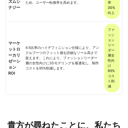
ズムシ
ため、ユーザー転換率を高めます。
率
ナジー
30%
向上
ファ
ッシ
ョン
マーケ
リー
4:5比率のハイデフィニション仕様により、アン
ットロ
ダー
クルブーツのフィット感を詳細なソール高さで
ーカリ
層女
捉えます。これにより、ファッションリーダー
性向
ゼーシ
層の女性向けに3Dモデリングを最適化し、制作
け
ョン
コストを95%削減します。
95%
ROI
コス
ト削
減
貴方が尋ねたことに、私たち