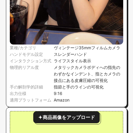
業種/カテゴリ
ヴィンテージ35mmフィルムカメラ
ハンドモデル設定
スレンダーハンド
インタラクション方式
ライフスタイル表示
物理的リアル度
メタリックカメラボディへの指先の
わずかなインデント、指とカメラの
接点にある皮膚圧縮の可視化
手の解剖学的詳細
指節と手のラインの可視化
出力仕様
9:16
適用プラットフォーム
Amazon
商品画像をアップロード