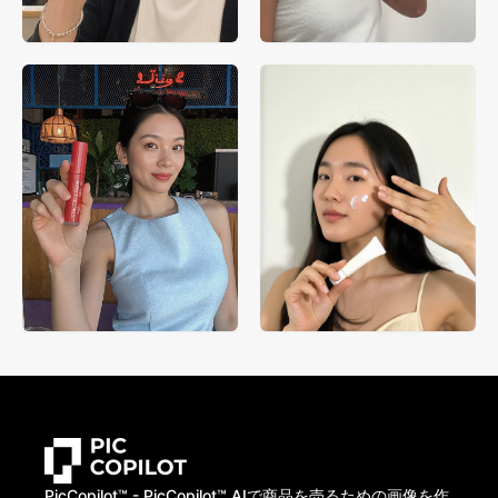
PicCopilot™️ - PicCopilot™️ AIで商品を売るための画像を作