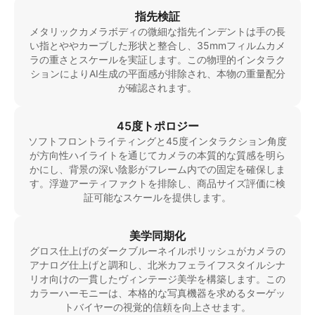
指先検証
メタリックカメラボディの微細な指先インデントは手の長
い指とややカーブした形状と整合し、35mmフィルムカメ
ラの重さとスケールを実証します。この物理的インタラク
ションによりAI生成の平面感が排除され、本物の重量配分
が確認されます。
45度トポロジー
ソフトフロントライティングと45度インタラクション角度
が方向性ハイライトを通じてカメラの本質的な質感を明ら
かにし、背景の深い陰影がフレーム内での固定を確保しま
す。浮遊アーティファクトを排除し、商品サイズ評価に検
証可能なスケールを提供します。
美学同期化
グロス仕上げのダークブルーネイルポリッシュがカメラの
アナログ仕上げと調和し、北米カフェライフスタイルシナ
リオ向けの一貫したヴィンテージ美学を構築します。この
カラーハーモニーは、本格的な写真機器を求めるターゲッ
トバイヤーの視覚的信頼を向上させます。