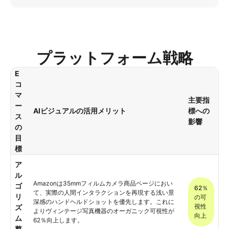
プラットフォーム戦略
E
コ
マ
主要指
ー
AIビジュアルの活用メリット
標への
ス
影響
の
目
標
ア
ル
Amazonは35mmフィルムカメラ商品ページにおい
ゴ
62％
て、実際の人間インタラクションを再現する浅い景
リ
の可
深感のハンドヘルドショットを優先します。これに
視性
ズ
よりヴィンテージ写真機器のオーガニック可視性が
向上
ム
62％向上します。
整