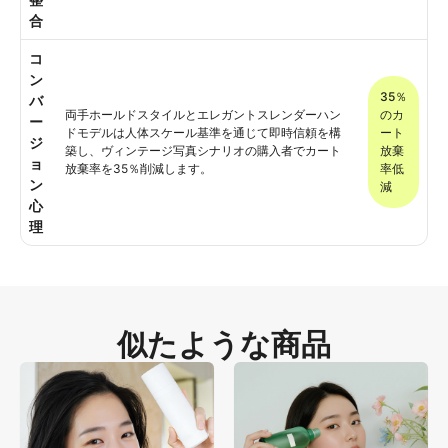
合
コ
ン
35％
バ
両手ホールドスタイルとエレガントスレンダーハン
のカ
ー
ドモデルは人体スケール基準を通じて即時信頼を構
ート
ジ
築し、ヴィンテージ写真シナリオの購入者でカート
放棄
ョ
放棄率を35％削減します。
率低
ン
減
心
理
似たような商品