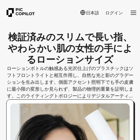
日本語
ログイン
検証済みのスリムで長い指、
やわらかい肌の女性の手によ
るローションサイズ
ローションボトルの触感ある光沢仕上げのプラスチックはソ
フトフロントライトと相互作用し、自然な光と影のグラデー
ションを生み出します。側面アクセント照明下でも手の皮膚
に最小限の変形しか見られず、製品の物理的重量を証明しま
す。このライティングトポロジーによりデジタルアーティフ
ァクトを排除し、見える接触影と皮膚の凹凸を通じて人間的
かつ有機的なリアリズムを確保します。