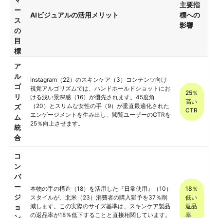
主要指
ー
AIビジュアルの活用メリット
標への
ス
影響
の
目
標
ア
ル
Instagram（22）のスキンケア（3）コンテンツ向け
ゴ
視覚アルゴリズムでは、ハンドホールドショットにお
25％
リ
ける浅い景深感（16）が優先されます。45度角
高い
（20）とスリムな女性の手（9）が垂直最適化された
ズ
CTR
エンゲージメントを生み出し、閲覧ユーザーのCTRを
ム
25％向上させます。
統
合
コ
ン
バ
ー
本物の手の構造（18）を活用した『日常使用』（10）
18％
ジ
スタイルが、北米（23）消費者の購入猶予を37％削
低い
減します。この実際のサイズ基準は、スキンケア製品
返品
ョ
の返品率が18％低下することと直接相関しています。
率
ン