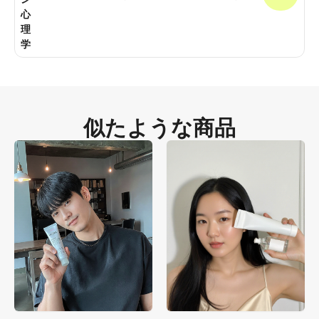
心
理
学
似たような商品