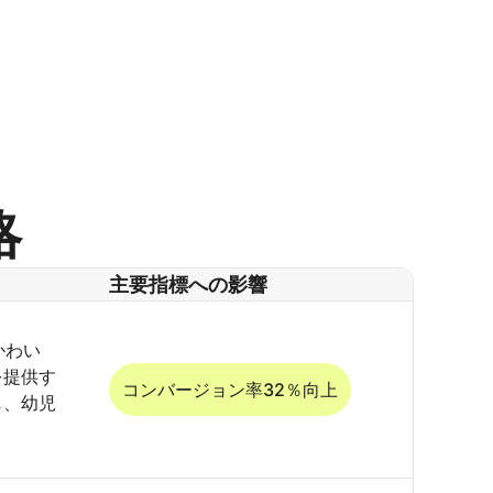
略
主要指標への影響
かわい
を提供す
コンバージョン率32％向上
し、幼児