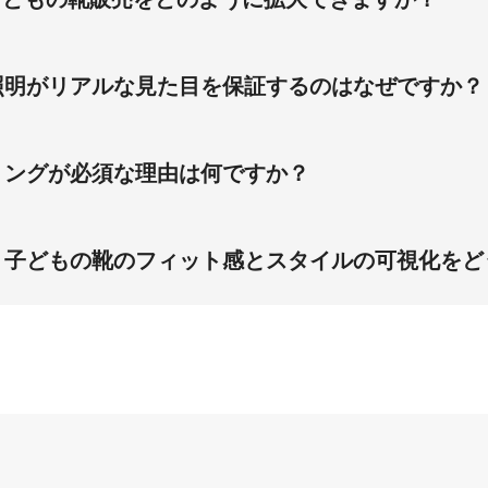
コンバージョン率を32％向上させます。静止立ち姿勢と赤足の4
ながり、返品率の低下にも寄与します。
照明がリアルな見た目を保証するのはなぜですか？
合わせにより、子どもの靴の98％の精度を再現可能です。均
察結果と靴のドレープ・カラーが一致することを保証します。
リングが必須な理由は何ですか？
リングが必須です。靴のデザインとフィット感をソックスなし
は『かわいい子ども用靴』および『耐久性のある子ども用靴』
、子どもの靴のフィット感とスタイルの可視化をど
靴のフィット感とスタイル可視化課題を解決します。この95％
ち姿勢と赤足の45度角ビューはすべてのアセットで一貫した