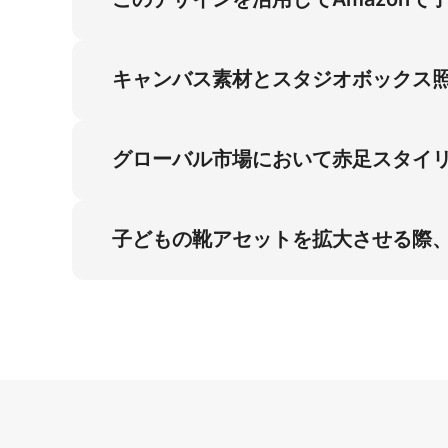
Amazonでは45度角ビューの子どもの靴が
頼を構築し、保護者向けの高い販売数へ直接つ
キャンバス素材とスタジオボックス
キャンバス素材とスタジオボックス照明の組み
が、赤足モデルの不気味さを解消し、実際の観
グローバル市場において赤足スタイ
グローバル市場の子どもの靴では、赤足スタイ
感を視覚化する際に求められる要素です。これ
子どもの靴アセットを拡大させる際
1:1のハイデフィニション仕様は、子どもの
ル試着をスケーラブルに実現できます。静止立