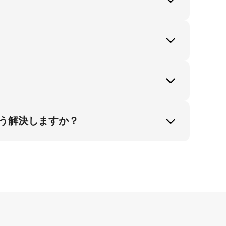
5度角表示は商品のビジュアル表現に対する信
一な照り方と静止姿勢での自然なドレープ
で明確に提示できるため、保護者がフィット
のトップ検索意図を直接満たします。
う解決しますか？
コスト削減戦略により、保護者向けにバーチャ
正確性を確保し、需要に応えます。