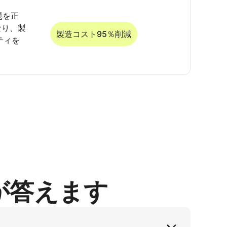
題を正
なり、製
製造コスト95％削減
ティを
が答えます