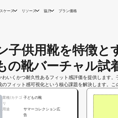
スケース
リソース
協力
プラン価格
ン子供用靴を特徴と
もの靴バーチャル試
かわいくかつ耐久性あるフィット感評価を提供します。
靴のフィット感可視化という核心課題を解決します。こ
業種/カテゴ
子どもの靴
リ
用途
サマーコレクション広
告