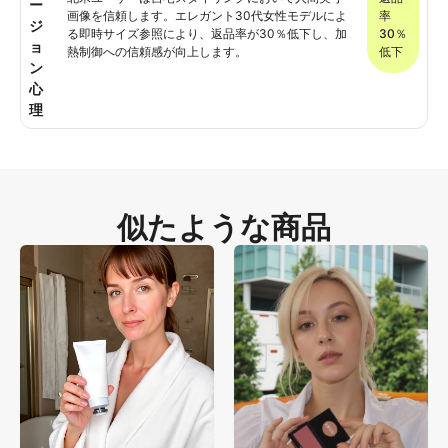
ー
画像を信頼します。エレガント30代女性モデルによ
率
ジ
る即時サイズ参照により、返品率が30％低下し、加
30％
ョ
熱制御への信頼感が向上します。
低下
ン
心
理
似たような商品