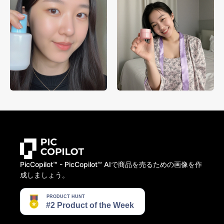
PicCopilot™️ - PicCopilot™️ AIで商品を売るための画像を作
成しましょう。