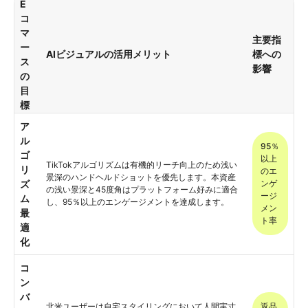
E
コ
マ
主要指
ー
AIビジュアルの活用メリット
標への
ス
影響
の
目
標
ア
ル
95％
ゴ
以上
TikTokアルゴリズムは有機的リーチ向上のため浅い
リ
のエ
景深のハンドヘルドショットを優先します。本資産
ズ
ンゲ
の浅い景深と45度角はプラットフォーム好みに適合
ージ
ム
し、95％以上のエンゲージメントを達成します。
メン
最
ト率
適
化
コ
ン
バ
北米ユーザーは自宅スタイリングにおいて人間実寸
返品