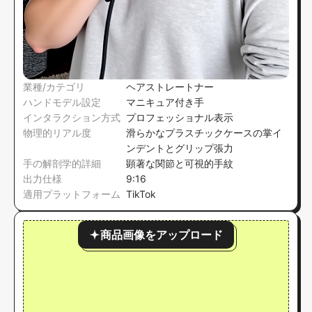
業種/カテゴリ
ヘアストレートナー
ハンドモデル設定
マニキュア付き手
インタラクション方式
プロフェッショナル表示
物理的リアル度
滑らかなプラスチックケースの掌イ
ンデントとグリップ張力
手の解剖学的詳細
顕著な関節と可視的手紋
出力仕様
9:16
適用プラットフォーム
TikTok
商品画像をアップロード