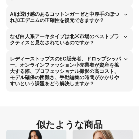
白人系レディーストップススタジオモデルのアセットは3:4比率のハイ
エンド仕様で生成されます。 このソリューションは均一な拡散スタジ
AIは透け感のあるコットンガーゼと中厚手のほつ
オライトを採用し、プラスチック感を排除して高コスト撮影と時間がか
れ加工デニムの正確性を復元できますか？
かる編集を解消します。これはECの本物のビジュアル化において必須
です。
はい、AIは優しくピンク色の透け感のあるコットンガーゼと中厚手のほ
つれ加工デニムを正確にシミュレーションします。 これはファブリッ
なぜ白人系アーキタイプは北米市場のベストプラ
ク特性と均一な拡散スタジオライトを同期させることで達成され、高コ
クティスと見なされているのですか？
スト撮影の原因となるプラスチック感を排除します。手動編集の時間削
減と物理モデルの必要性を解消し、レディーストップスECにとって重
白人系モデルは北米EC市場、特にレディーストップスにおいて業界標
要な課題を解決します。
準です。 ピンクスタジオ背景と均一な拡散ライトを備えた3:4比率のフ
レディーストップスのEC販売者、ドロップシッパ
ルボディショットは、消費者の信頼を獲得し、アマゾンメインリスティ
ー、オンラインファッション小売業者が資産を拡
ングのコンバージョンを促進する美学的一致性を確保します。これは市
大する際、プロフェッショナル撮影の高コスト、
場参入において不可欠です。
モデル確保の困難さ、手動編集の時間がかかりや
すいという課題をどう解決しますか？
3:4比率のフルボディAI画像を導入して、レディーストップスの高コス
ト撮影、モデル確保、手動編集を完全に解消します。 このソリューシ
ョンはEC販売者やドロップシッパーにシームレスにスケール可能で、
均一な拡散ライトでブッシュピンクのマテリアルリアリズムを確保し、
本物の製品表現を実現します。これにより北米市場の主要課題を解決し
ます。
似たような商品