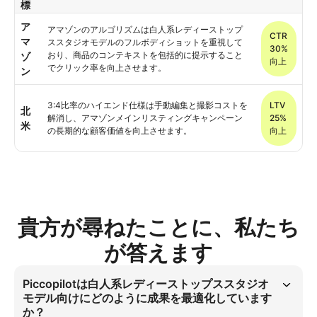
標
ア
アマゾンのアルゴリズムは白人系レディーストップ
CTR
マ
ススタジオモデルのフルボディショットを重視して
30%
おり、商品のコンテキストを包括的に提示すること
ゾ
向上
でクリック率を向上させます。
ン
3:4比率のハイエンド仕様は手動編集と撮影コストを
LTV
北
解消し、アマゾンメインリスティングキャンペーン
25%
米
の長期的な顧客価値を向上させます。
向上
貴方が尋ねたことに、私たち
が答えます
Piccopilotは白人系レディーストップススタジオ
モデル向けにどのように成果を最適化しています
か？