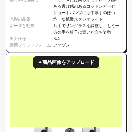
ある透け感のあるコットンガーゼ、
ショートパンツには中厚手のほつれ
光影の品質
加工デニムを使用
均一な拡散スタジオライト
ポーズと動作
片手でサングラスを調整し、もう一
方の手を椅子に置いた立ち姿勢
出力仕様
3:4
適用プラットフォーム
アマゾン
商品画像をアップロード