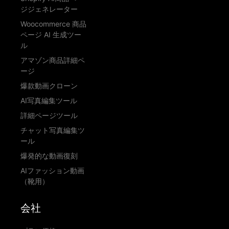
ジジェネレーター
Woocommerce 商品
ページ AI 生成ツー
ル
アマゾン商品詳細ペ
ージ
爆款動画クローン
AI写真編集ツール
詳細ページツール
チャット写真編集ツ
ール
爆発的な動画復刻
AIファッション動画
（靴用）
会社