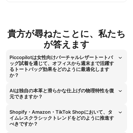
貴方が尋ねたことに、私たち
が答えます
Piccopilotは女性向けバーチャルレザートートバ
ッグ試着を通じて、オフィスから週末まで活躍す
るトートバッグ効果をどのように最適化します
か？
バーチャル試着技術がオフィスから週末まで活躍するトートバッグシナ
リオを正確にシミュレーションします。コグナックブラウンの滑らかな
AIは独自の本革と滑らかな仕上げの物理特性を復
本革仕上げを表示し、ミニマルスタジオ背景の45°サイドプロファイル
元できますか？
がトートバッグの実用性を向上させ、グローバル女性層に対する正確な
視覚評価を提供することで、オンラインハンドバッグフィット問題を解
AIフィッティングは本革の独自の質感と滑らかな仕上げの物理特性を再
決します。
現可能です。高精度のバーチャル試着技術は、トートバッグの光吸収
Shopify・Amazon・TikTok Shopにおいて、タ
率・反射率データを活用し、仮想環境における素材の物理特性を正確に
イムレスクラシックトレンドをどのように推進す
表現します。
べきですか？
タイムレスクラシックトレンドには、ミニマルスタジオ背景でのトート