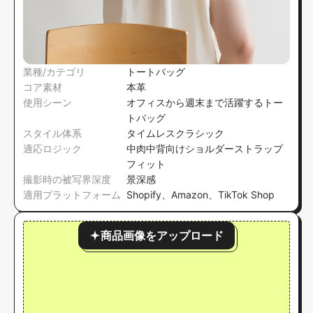
業種/カテゴリ
トートバッグ
コア素材
本革
使用シーン
オフィスから週末まで活躍するトー
トバッグ
スタイル体系
タイムレスクラシック
適応ロジック
中肉中背向けショルダーストラップ
フィット
撮影時の被写界深度
景深感
適用プラットフォーム
Shopify、Amazon、TikTok Shop
商品画像をアップロード