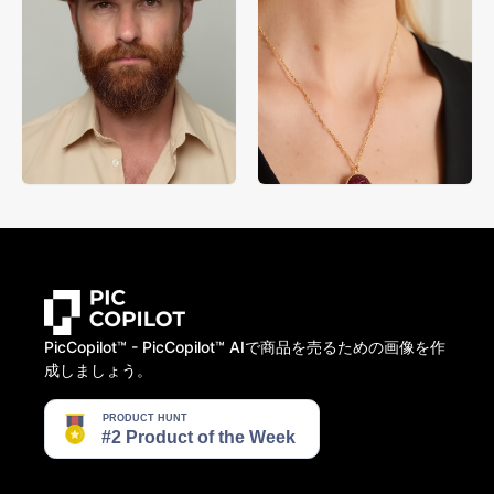
PicCopilot™️ - PicCopilot™️ AIで商品を売るための画像を作
成しましょう。