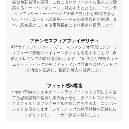
確な色彩表現を実現。これによりオフィスから週末まで活
躍するトートバッグシーンに対応するとともに、『オンラ
インでレザートートバッグの実際の見た目が確認できな
い』というユーザー課題をバーチャル試着技術で解消しま
す。高精度のモデル使用可視化により素材を提示します。
アテンモスフィアファイデリティ
45°サイドプロファイルでミニマルスタジオ背景にソフトデ
ィフューズ照明のハイキースタジオを設定することで、自
信とエレガンスの環境を創出します。45°角度と照明スキー
ムがトートバッグのAIフィッティング詳細およびハンドバ
ッグ構造を強調し、視覚的魅力を確保します。
フィット感&構造
中肉中背向けショルダーストラップフィットと顎に手を当
てた思案姿勢の精密な組み合わせが、タイムレスクラシッ
クスタイルと東アジアモデルの整合性を生み出しコンバー
ジョンを促進します。レザーバッグの物理特性を正確にレ
ンダリングし、ユーザー課題を解決します。