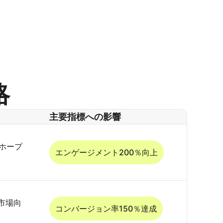
略
主要指標への影響
でホープ
エンゲージメント200％向上
市場向
コンバージョン率150％達成