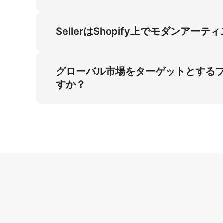
AIエンジンはゴールドプレートおよび上半分
により素材の反射性とテクスチャーデプスを捉
SellerはShopify上でモダン
を確実に提供します。
SellerはShopify上でモダンアーティ
ャードゴールドホープイヤリングツールを活用
グローバル市場をターゲットとする
スチャードゴールド仕上げ・小耳サイズフィッ
すか？
このソリューションはグローバル規模でホープ
プイヤリングを活用し、小耳向けの正確なフィ
フィットにより、グローバル市場の多様な耳サ