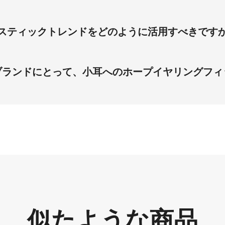
磨き仕上げ・下半分ハンマー調の物理特性を正確に再現します。
え、実際の挙動と一致するビジュアル表現を提供します。これ
アーティスティックトレンドをどのように活用すべきです
スティックトレンドをターゲット視覚コンテンツで活用する必要があ
し、ホープイヤリングがモダンアーティスティック美学とどう
ブランドにとって、小耳へのホープイヤリングフィ
ト・丸顔シェイプ対応を強調することで、ウェディングゲスト
イヤリングの小耳フィット問題を解消します。 バーチャルイ
ット感を提示することで、ブランドの返品率を50％削減しま
イズニーズを満たします。
似たような商品