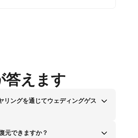
が答えます
プイヤリングを通じてウェディングゲス
す。 バーチャルイヤリング試着機能を活用
率を40％削減します。これは顧客信頼構築
復元できますか？