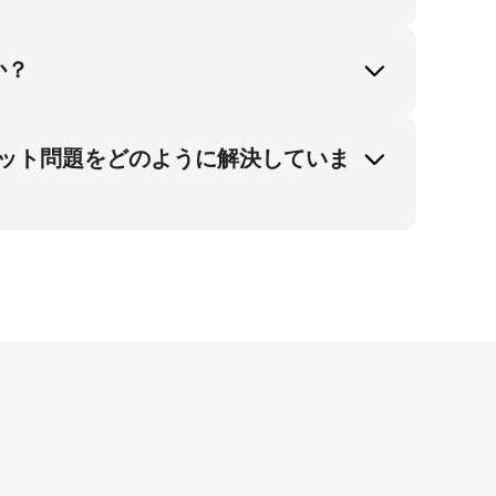
 3Dバーチャルホープイヤリングモデリング
により顧客には必要な完全なイヤリング体験
か？
ります。 バーチャルイヤリング試着：テクスチ
整合するかを示すことが重要です。特にテク
ット問題をどのように解決していま
バイヤーを獲得します。
ヤリング試着：テクスチャードゴールドホー
す。ゴールドプレート素材とカスタムサイズ