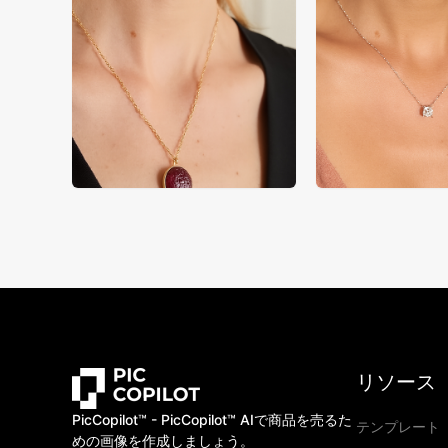
リソース
PicCopilot™️ - PicCopilot™️ AIで商品を売るた
テンプレート
めの画像を作成しましょう。