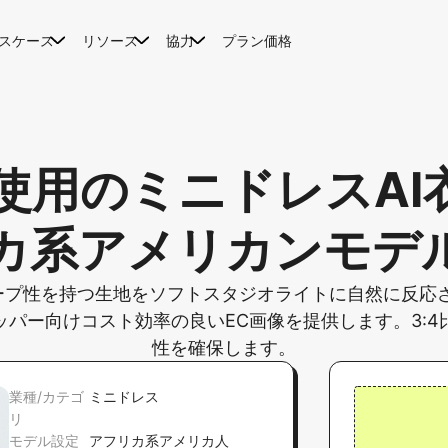
スケース
リソース
協力
プラン価格
使用のミニドレスAI
カ系アメリカンモデ
ープ性を持つ生地をソフトスタジオライトに自然に反応
パー向けコスト効率の良いEC画像を提供します。3:
性を確保します。
業種/カテゴ
ミニドレス
リ
モデル設定
アフリカ系アメリカ人