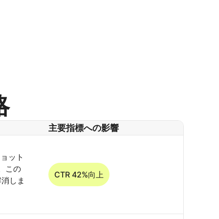
略
主要指標への影響
ショット
。この
CTR 42%向上
解消しま