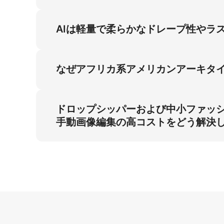
アフリカ系アメリカンミニドレスブラックモデルの
ライトを活用して手動編集コストを解消し、ミ
AIは軽量で柔らかなドレープ性やラ
軽量で柔らかなドレープ性の正確性は素材物理シ
イトと同期させ、プラスチック感を排除し、E
なぜアフリカ系アメリカンアーキタ
アフリカ系アメリカンアーキタイプは北米ミニ
イトスタジオでの本物志向ポーズを通じてドロ
ドロップシッパーおよび中小ファッ
手動画像編集の高コストをどう解決
プロフェッショナル撮影コストは3:4比率の膝上
編集を排除することで、ドロップシッパー向け