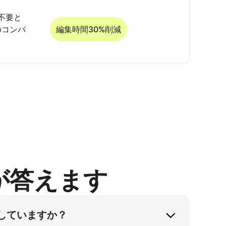
不要と
のコンバ
編集時間30%削減
が答えます
化していますか？