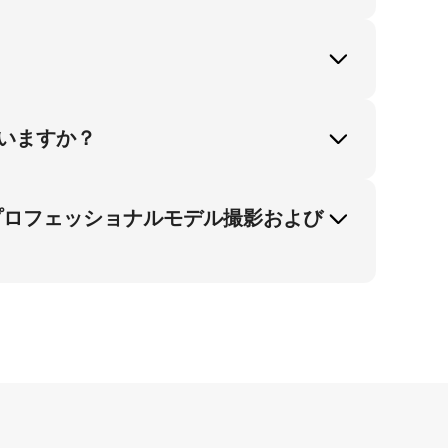
ccopilotは3:4比率とソフトスタジオ
ストカラーディメンジョンをソフトスタジオラ
いますか？
ル表現は市場ニーズと整合し、ミニマルホワ
プロフェッショナルモデル撮影および
リカンブラックモデルアーキタイプを採用し手動
ージ要件を最適化します。