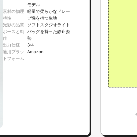
モデル
素材の物理
軽量で柔らかなドレー
特性
プ性を持つ生地
光影の品質
ソフトスタジオライト
ポーズと動
バッグを持った静止姿
作
勢
出力仕様
3:4
適用プラッ
Amazon
トフォーム