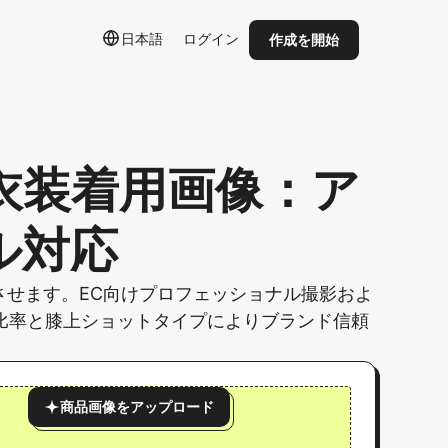
日本語
ログイン
作成を開始
衣装着用画像：ア
ル対応
させます。EC向けプロフェッショナル撮影およ
4比率と膝上ショットタイプによりブランド信頼
商品画像をアップロード