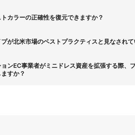
ビジュアルはドロップシッパーにおいて最も需要が高いです。 Pi
ニドレス商品ページでCTRを42％向上させます。
ストカラーの正確性を復元できますか？
ミュレーションによって復元されます。 Piccopilotはラ
Cミニドレス向け撮影コストを解消します。
イプが北米市場のベストプラクティスと見なされて
ドレスで30％高いコンバージョンをもたらします。 このモデ
ップシッパーのLTVを拡大します。
ションEC事業者がミニドレス資産を拡張する際、
しますか？
ショットで解消されます。 Piccopilotはアフリカ系アメ
ミニドレス資産をスケールさせながらAmazonメイン商品ペ