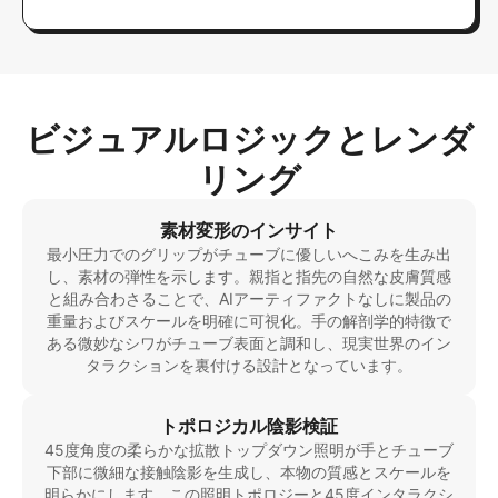
ビジュアルロジックとレンダ
リング
素材変形のインサイト
最小圧力でのグリップがチューブに優しいへこみを生み出
し、素材の弾性を示します。親指と指先の自然な皮膚質感
と組み合わさることで、AIアーティファクトなしに製品の
重量およびスケールを明確に可視化。手の解剖学的特徴で
ある微妙なシワがチューブ表面と調和し、現実世界のイン
タラクションを裏付ける設計となっています。
トポロジカル陰影検証
45度角度の柔らかな拡散トップダウン照明が手とチューブ
下部に微細な接触陰影を生成し、本物の質感とスケールを
明らかにします。この照明トポロジーと45度インタラクシ