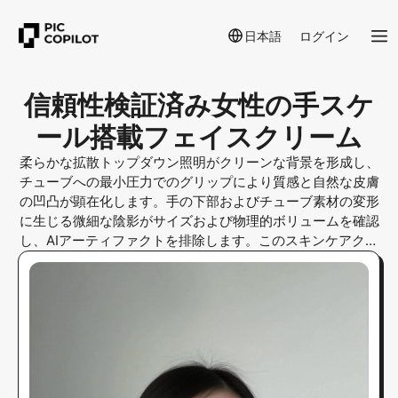
日本語
ログイン
信頼性検証済み女性の手スケ
ール搭載フェイスクリーム
柔らかな拡散トップダウン照明がクリーンな背景を形成し、
チューブへの最小圧力でのグリップにより質感と自然な皮膚
の凹凸が顕在化します。手の下部およびチューブ素材の変形
に生じる微細な陰影がサイズおよび物理的ボリュームを確認
し、AIアーティファクトを排除します。このスキンケアクリ
ームの実物比較は信頼構築に不可欠です。