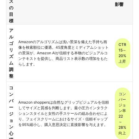
ス
影響
の
目
標
ア
ル
Amazonのアルゴリズムは浅い景深を備えた手持ち画
ゴ
CTR
像を検索順位に優遇。45度角度とミディアムショット
リ
15～
の景深が、Amazon AIが信頼する本物のビジュアルコ
20%
ズ
ンテキストを提供し、商品リスト表示数の増加をもた
上昇
ム
らします。
調
整
コ
ン
コン
バー
バ
Amazon shoppersは自然なグリップビジュアルを信頼
ジョ
ー
してサイズと質感を判断します。最小圧力インタラク
ン率
ジ
ションスタイルと女性の手スケールの組み合わせによ
22
り、フェイスクリームにおけるサイズ・信頼ギャップ
ョ
～
を95%縮小し、購入意思決定に直接影響を与えます。
ン
28%
心
向上