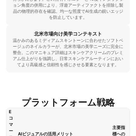
ョン角度の併用により、浮遊アーティファクトを排除し製
品の物理的存在を確認。均一な照度でAI生成の鋭いエッジ
を防止しています。
北米市場向け美学コンテキスト
温かみのあるミディアムスキントーンに合わせたソフトベ
ージュのネイルカラーが、北米市場の美学ニーズに完全に
整合。このマニキュア詳細はスキンケアクリームのプレミ
アム仕上がりを強調し、日常スキンケアルーティンにおい
てより高級感と信頼性を感じさせる要素となります。
プラットフォーム戦略
E
コ
マ
主要指
ー
AIビジュアルの活用メリット
標への