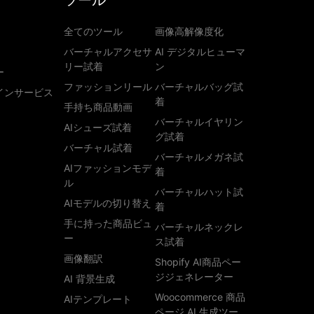
ツール
全てのツール
画像高解像度化
バーチャルアクセサ
AI デジタルヒューマ
リー試着
ン
ー
ファッションリール
バーチャルバッグ試
インサービス
着
手持ち商品動画
バーチャルイヤリン
AIシューズ試着
グ試着
バーチャル試着
バーチャルメガネ試
AIファッションモデ
着
ル
バーチャルハット試
AIモデルの切り替え
着
手に持った商品ビュ
バーチャルネックレ
ー
ス試着
画像翻訳
Shopify AI商品ペー
ジジェネレーター
AI 背景生成
Woocommerce 商品
AIテンプレート
ページ AI 生成ツー