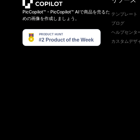
リソース
PicCopilot™️ - PicCopilot™️ AIで商品を売るた
テンプレート
めの画像を作成しましょう。
ブログ
ヘルプセンタ
カスタムデザ