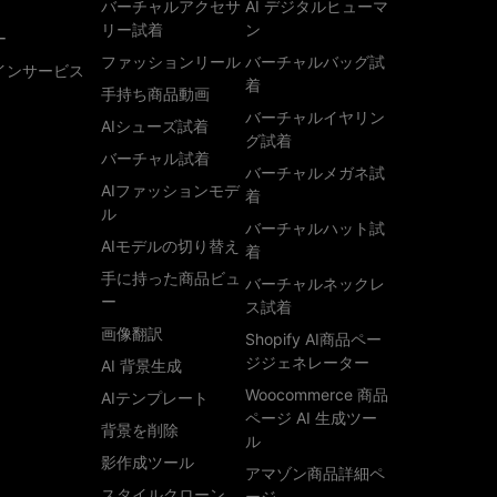
バーチャルアクセサ
AI デジタルヒューマ
リー試着
ン
ー
ファッションリール
バーチャルバッグ試
インサービス
着
手持ち商品動画
バーチャルイヤリン
AIシューズ試着
グ試着
バーチャル試着
バーチャルメガネ試
AIファッションモデ
着
ル
バーチャルハット試
AIモデルの切り替え
着
手に持った商品ビュ
バーチャルネックレ
ー
ス試着
画像翻訳
Shopify AI商品ペー
ジジェネレーター
AI 背景生成
Woocommerce 商品
AIテンプレート
ページ AI 生成ツー
背景を削除
ル
影作成ツール
アマゾン商品詳細ペ
スタイルクローン
ージ