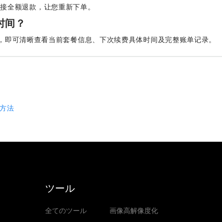
直接全额退款，让您重新下单。
时间？
，即可清晰查看当前套餐信息、下次续费具体时间及完整账单记录。
用方法
ツール
全てのツール
画像高解像度化