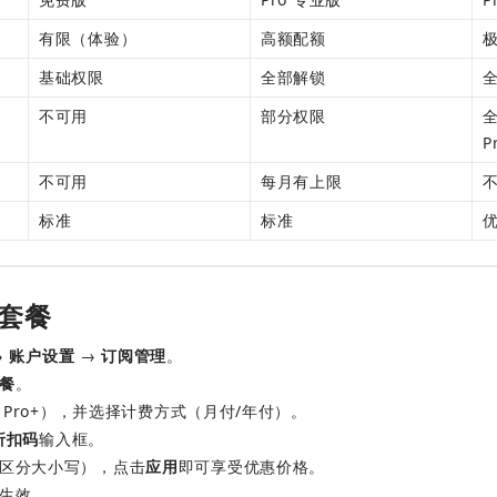
有限（体验）
高额配额
基础权限
全部解锁
不可用
部分权限
全
P
不可用
每月有上限
标准
标准
套餐
→ 
账户设置
 → 
订阅管理
。
餐
。
或 Pro+），并选择计费方式（月付/年付）。
折扣码
输入框。
区分大小写），点击
应用
即可享受优惠价格。
生效。