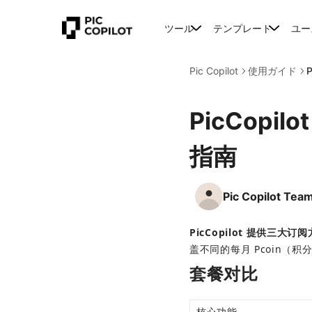
ツール
テンプレート
ユー
Pic Copilot
使用ガイド
PicCopil
指南
Pic Copilot Tea
PicCopilot 提供三
盖不同的每月 Pcoin（积
套餐对比
核心功能