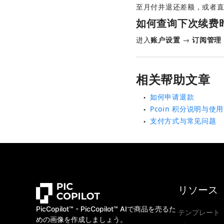
至月付并退还差额，或者
如何查询下次续费
进入
账户设置
 → 
订阅管理
相关帮助文章
如何申请退款
●
Pcoin 积分说明与使
●
支付方式与常见问题
●
リソース
PicCopilot™️ - PicCopilot™️ AIで商品を売るた
テンプレート
めの画像を作成しましょう。