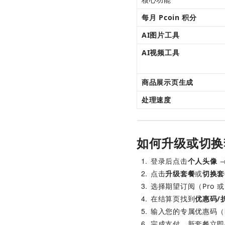
每月 Pcoin 积分
AI图片工具
AI视频工具
商品展示页生成
处理速度
如何升级或切换
1
登录后点击
个人头像
 
2
点击
升级套餐
或
切换套
3
选择期望订阅（Pro 
4
在结算页找到
优惠码/
5
输入您的专属优惠码（
6
完成支付，新套餐立即