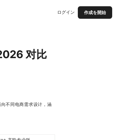
ログイン
作成を開始
2026 对比
面向不同电商需求设计，涵
ro+ 高阶专业版