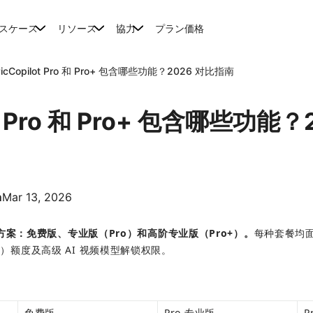
スケース
リソース
協力
プラン価格
PicCopilot Pro 和 Pro+ 包含哪些功能？2026 对比指南
ot Pro 和 Pro+ 包含哪些功能？
m
Mar 13, 2026
大订阅方案：免费版、专业版（Pro）和高阶专业版（Pro+）。
每种套餐均
分）额度及高级 AI 视频模型解锁权限。
免费版
Pro 专业版
P