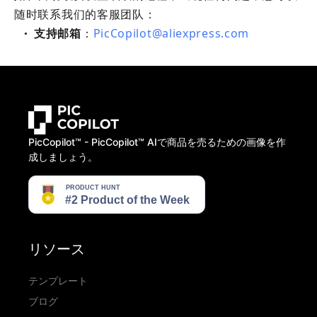
随时联系我们的客服团队：
支持邮箱
：
PicCopilot@aliexpress.com
●
PicCopilot™️ - PicCopilot™️ AIで商品を売るための画像を作
成しましょう。
リソース
テンプレート
ブログ