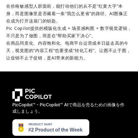
在价格敏感型人群面前，能打动他们的从不是“红黄大字”本
身，而是图像里是否藏着一条“我怎么更省”的路径。AI图像正
在成为打开这扇门的钥匙。
Pic Copilot提供的模版化生成 + 场景感构图 + 数字视觉逻辑，
不只是为了做图，而是在“帮助买家下决心”。
在商品同质化、内容饱和化、电商平台运营成本日益走高的今
天，视觉图的“内容工程”也要变成“转化工程”。让图不止于图，
让促销不止于促销，是AI带来的新能力。
PicCopilot™️ - PicCopilot™️ AIで商品を売るための画像を作
成しましょう。