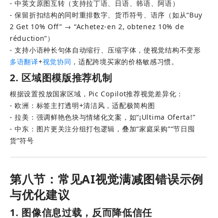
- 中英文原图互转（支持拉丁语、日语、韩语、阿语） 
- 保留折扣结构的同时重排数字、货币符号、语序（如从“Buy 
2 Get 10% Off” → “Achetez-en 2, obtenez 10% de 
réduction”） 
- 支持小语种长句体自动缩行、压缩字体，使视觉结构不变形
多语翻译
+
视觉协同
，适配跨境买家的价格敏感习惯。
2. 区域图模版推荐机制
根据设置投放国家区域，Pic Copilot推荐视觉差异化： 
- 欧洲：标签主打透明+清洁风，适配极简构图 
- 拉美：强调鲜艳色块与情绪化文案，如“¡Ultima Oferta!” 
- 中东：图片更关注分组打包逻辑，叠加“家庭采购”“节日囤
货”符号
第八节：常见AI视觉满减图错误示例
与优化建议
1. 图像信息过载，反而降低信任