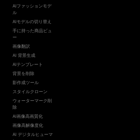
AIファッションモデ
ル
AIモデルの切り替え
手に持った商品ビュ
ー
画像翻訳
AI 背景生成
AIテンプレート
背景を削除
影作成ツール
スタイルクローン
ウォーターマーク削
除
AI画像高画質化
画像高解像度化
AI デジタルヒューマ