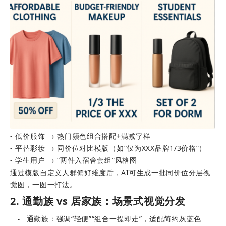
- 低价服饰 → 热门颜色组合搭配+满减字样 
- 平替彩妆 → 同价位对比模版（如“仅为XXX品牌1/3价格”）
- 学生用户 → “两件入宿舍套组”风格图
通过模版自定义人群偏好维度后，AI可生成一批同价位分层视
觉图，一图一打法。
2. 通勤族 vs 居家族：场景式视觉分发
通勤族：强调“轻便”“组合一提即走”，适配简约灰蓝色
●