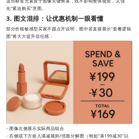
这些标签元素置于图像关键角落，既不影响整体视觉，又强
化“紧迫购买”意图。
3. 图文混排：让优惠机制一眼看懂
部分价格敏感型买家不愿点开说明，图中若直接展示“套餐逻辑
图”将大大提升信任感： 
- 图像左侧展示实际商品组合 
- 右侧或下方嵌入满减规则/优惠分解图（例如“满199减30”以