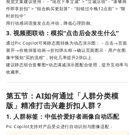
视觉文案建议使用： - “现在下单立减” > “立减活动” - “凑够两
件即享折扣” > “组合购买更划算” - “别错过今晚12点前” > “限
时折扣中”
用行动感词语激发点击冲动，降低心理防御。
3. 视频图联动：模拟“点击后会发生什么”
通过Pic Copilot可将静态图转换为动态演示图： - 点击→页面
展开→价格掉落动画→折扣弹出框→确认页面图示 - 用户在图
像中预知“买的流程”，转化几率提升2倍以上
建议静态组合套餐图+动态满减演示图配合使用，提升互动率与
收藏率。
第五节：AI如何通过「人群分类模
版」精准打击兴趣折扣人群？
1. 人群标签：中低价爱好者画像自动匹配
Pic Copilot支持对产品受众进行自动识别与图像适配： 