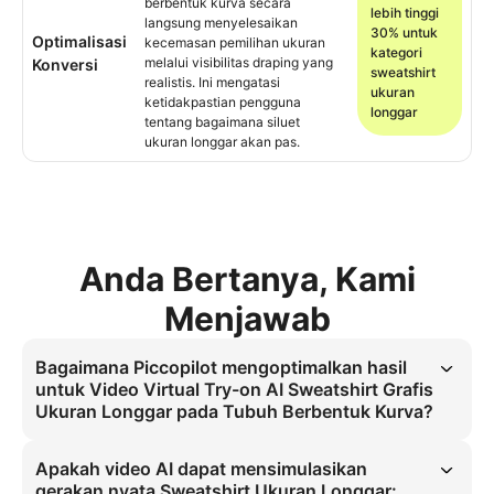
berbentuk kurva secara
lebih tinggi
langsung menyelesaikan
30% untuk
Optimalisasi
kecemasan pemilihan ukuran
kategori
melalui visibilitas draping yang
Konversi
sweatshirt
realistis. Ini mengatasi
ukuran
ketidakpastian pengguna
longgar
tentang bagaimana siluet
ukuran longgar akan pas.
Anda Bertanya, Kami
Menjawab
Bagaimana Piccopilot mengoptimalkan hasil
untuk Video Virtual Try-on AI Sweatshirt Grafis
Ukuran Longgar pada Tubuh Berbentuk Kurva?
Piccopilot menerapkan semantik realisme gerakan seperti ayunan 
kain dan aliran ujung celana untuk meningkatkan hasil virtual try-on, 
Apakah video AI dapat mensimulasikan
menghilangkan 'uncanny valley' dalam video AI melalui sinkronisasi 
gerakan nyata Sweatshirt Ukuran Longgar: