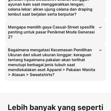
fisika dengan langkah kaki.
ayunan kain saat menggerakkan lengan;
celana lebar: aliran ujung celana dan draping
lembut saat berjalan serta berputar?
Ya, dengan membandingkan gerakan (Motion) dengan kain 
(Physics), sistem memastikan draping dan ayunan yang alami 
Mengapa memilih gaya Casual-Street spesifik
melalui demonstrasi dinamis 360°, sehingga mengatasi persepsi 
penting untuk pasar Penikmat Mode Generasi
'uncanny valley' untuk siluet ukuran longgar.
Z?
Gaya Casual-Street merupakan yang paling diminati oleh Generasi 
Z. Setting tepi air perkotaan dan draping kain realistis membangun 
Bagaimana mengatasi Kecemasan Pemilihan
otoritas kategori, mendorong konversi dengan sesuai permintaan 
Ukuran dari siluet ukuran longgar: keraguan
pasar berfrekuensi tinggi.
tentang bagaimana pakaian akan terlihat
menutupi berbagai jenis tubuh saat
mendiskalakan aset Apparel > Pakaian Wanita
> Atasan > Sweatshirts?
Menggunakan demonstrasi dinamis 360° dengan gerakan 
berkualitas tinggi menghilangkan kecemasan pemilihan ukuran. Hal 
ini memungkinkan virtual try-on AI yang dapat diskalakan untuk 
kategori sweatshirt dengan memverifikasi draping di berbagai jenis 
tubuh.
Lebih banyak yang seperti