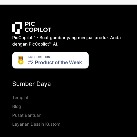
PicCopilot™️ - Buat gambar yang menjual produk Anda
dengan PicCopilot™️ AI.
Sumber Daya
Templat
Blog
Pusat Bantuan
Layanan Desain Kustom