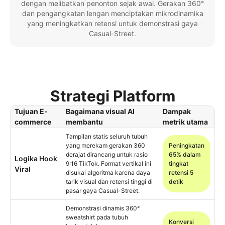
dengan melibatkan penonton sejak awal. Gerakan 360°
dan pengangkatan lengan menciptakan mikrodinamika
yang meningkatkan retensi untuk demonstrasi gaya
Casual-Street.
Strategi Platform
Tujuan E-
Bagaimana visual AI
Dampak
commerce
membantu
metrik utama
Tampilan statis seluruh tubuh
yang merekam gerakan 360
Peningkatan
derajat dirancang untuk rasio
65% dalam
Logika Hook
9:16 TikTok. Format vertikal ini
tingkat
Viral
disukai algoritma karena daya
retensi 5
tarik visual dan retensi tinggi di
detik
pasar gaya Casual-Street.
Demonstrasi dinamis 360°
sweatshirt pada tubuh
Konversi