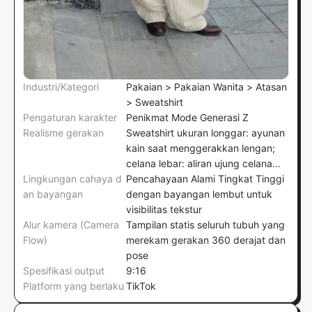
Industri/Kategori
Pakaian > Pakaian Wanita > Atasan
> Sweatshirt
Pengaturan karakter
Penikmat Mode Generasi Z
Realisme gerakan
Sweatshirt ukuran longgar: ayunan
kain saat menggerakkan lengan;
celana lebar: aliran ujung celana
Lingkungan cahaya d
dan draping lembut saat berjalan
Pencahayaan Alami Tingkat Tinggi
an bayangan
serta berputar
dengan bayangan lembut untuk
visibilitas tekstur
Alur kamera (Camera
Tampilan statis seluruh tubuh yang
Flow)
merekam gerakan 360 derajat dan
pose
Spesifikasi output
9:16
Platform yang berlaku
TikTok