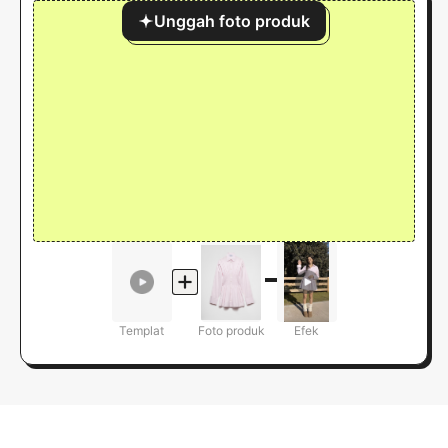
Unggah foto produk
Templat
Foto produk
Efek