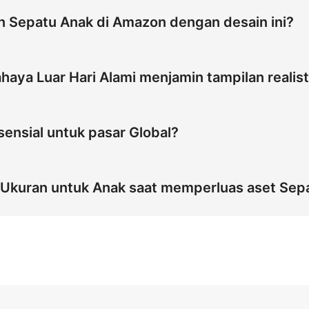
 Sepatu Anak di Amazon dengan desain ini?
katkan penjualan hingga 30% untuk Sepatu Anak. Pose Berdi
kan Kaus Kaki menangkap Akurasi Ukuran untuk Anak. Stylin
aya Luar Hari Alami menjamin tampilan realist
im masuk sekolah baru dan mendominasi pasar Global.
Hari Alami menciptakan kedalaman fotorealistis untuk silu
 4:5 dan sudut 45 derajat menangkap tekstur sebenarnya di 
sensial untuk pasar Global?
uk Anak.
r Global karena menunjukkan pasangan sepatu secara jelas 
us Kaki merupakan standar dalam kampanye masuk sekolah. 
 Ukuran untuk Anak saat memperluas aset Sep
snya bagi Orang Tua di pasar Global, mendorong konversi.
kurasi Ukuran untuk Anak saat memperluas aset Sepatu Anak. 
nunjukkan pasangan tepat. Ini mengurangi biaya produksi 
Global.