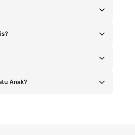
ri Statis dengan Kaus Kaki Putih dan 
g ini memastikan akurasi visual bagi 
is?
et ukuran anak. Ini menghilangkan efek 
lokasi Trotoar Beton, memastikan 
untuk Akurasi Ukuran untuk Anak. Celana 
Styling ini menangkap trafik pencarian 
atu Anak?
Sudut 45 derajat dan Berdiri Statis dalam 
hingga 95% bagi Orang Tua, memastikan 