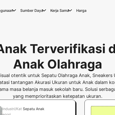
ggunaan
Sumber Daya
Kerja Sama
Harga
nak Terverifikasi
Anak Olahraga
sual otentik untuk Sepatu Olahraga Anak, Sneakers
atasi tantangan Akurasi Ukuran untuk Anak dalam ko
ama masa belanja masuk sekolah baru. Solusi serbaguna
yang memprioritaskan ketepatan ukuran.
Industri/Kat
Sepatu Anak
egori