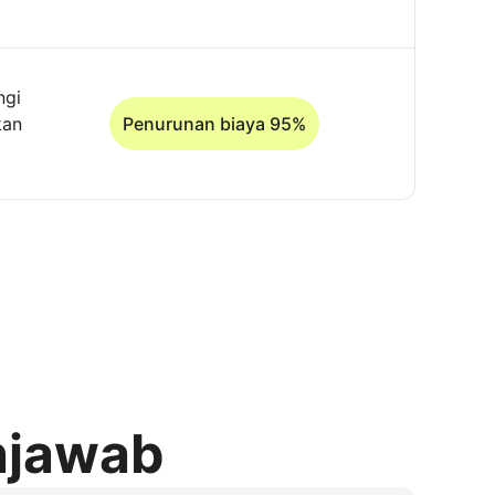
ngi
kan
Penurunan biaya 95%
njawab