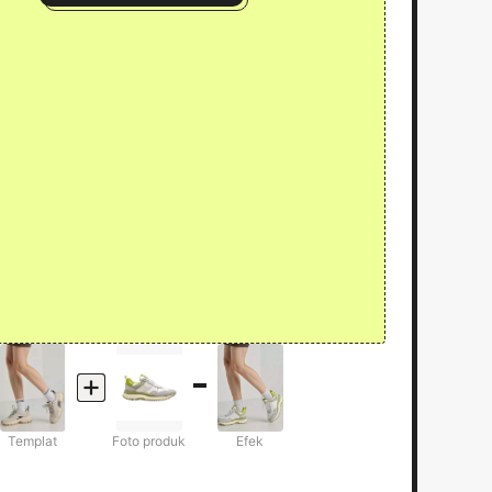
Templat
Foto produk
Efek