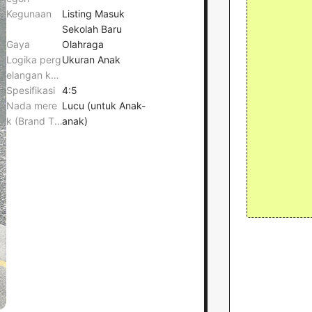
Kegunaan
Listing Masuk
Sekolah Baru
Gaya
Olahraga
Logika perg
Ukuran Anak
elangan kak
i/anatomi
Spesifikasi
4:5
Nada mere
Lucu (untuk Anak-
k (Brand To
anak)
ne)