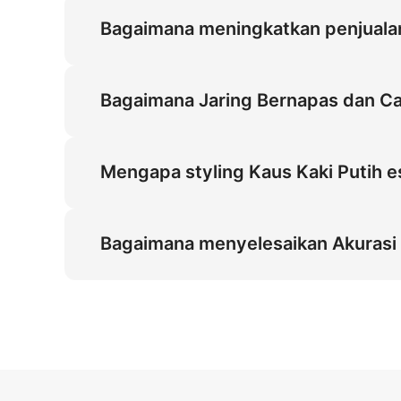
Bagaimana meningkatkan penjualan
Tampilan sudut 45 derajat di Amazon mening
Celana Pendek Denim Dilipat untuk Menunjuk
Bagaimana Jaring Bernapas dan Cah
orang tua, meningkatkan konversi pada mus
Tekstur Jaring Bernapas dengan Cahaya Luar 
uncanny valley selama Berdiri Statis. Rasio
Mengapa styling Kaus Kaki Putih e
tampilan autentik untuk Akurasi Ukuran unt
Styling Kaus Kaki Putih esensial untuk pasa
Pendek Denim Dilipat untuk Menunjukkan Ka
Bagaimana menyelesaikan Akurasi
berintensi tinggi untuk Sepatu Anak, khusu
Spesifikasi tinggi definisi 4:5 mengatasi A
Cahaya Luar Hari Alami di Trotoar Beton me
kesesuaian dunia nyata untuk anak di pasar 