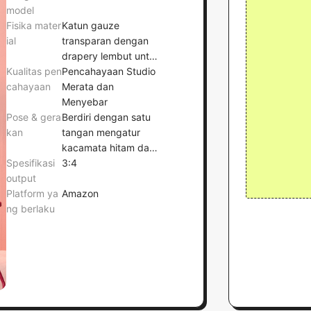
model
Fisika mater
Katun gauze
ial
transparan dengan
drapery lembut untuk
Kualitas pen
atasan dan denim
Pencahayaan Studio
cahayaan
berkerut medium
Merata dan
untuk celana pendek
Menyebar
Pose & gera
Berdiri dengan satu
kan
tangan mengatur
kacamata hitam dan
Spesifikasi
tangan lainnya di
3:4
output
kursi
Platform ya
Amazon
ng berlaku