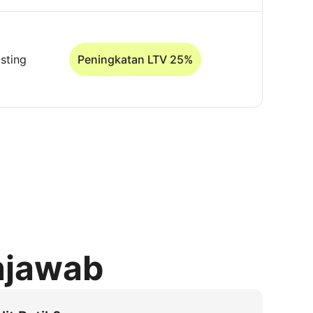
sting
Peningkatan LTV 25%
njawab