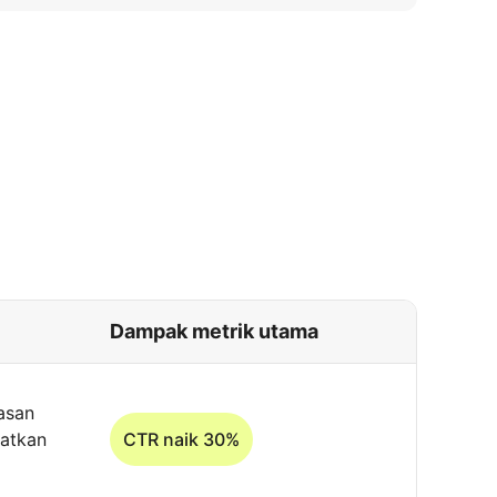
Dampak metrik utama
asan
katkan
CTR naik 30%