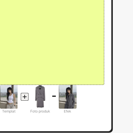
Templat
Foto produk
Efek