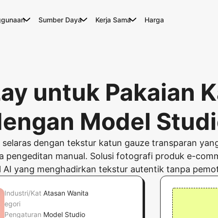
ggunaan
Sumber Daya
Kerja Sama
Harga
 Lay untuk Pakaian 
dengan Model Studi
 selaras dengan tekstur katun gauze transparan ya
a pengeditan manual. Solusi fotografi produk e-comm
 AI yang menghadirkan tekstur autentik tanpa pemotr
Industri/Kat
Atasan Wanita
egori
Pengaturan
Model Studio