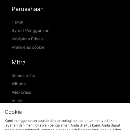
Perusahaan
Harga
Syarat Penggunaan
Kebijakan Privasi
Preferensi cookie
Mitra
Semua mitra
Alibaba
Aliexpress
Accio
ID Ranking
Cookie
ADIC
Kami menggunakan cookie dan teknologi serupa untuk menyediakan
layanan dan meningkatkan pengalaman Anda di situs kami. Anda dapat
mengubah preferensi kapan saja dengan klik Personalisasi cookie. Lihat