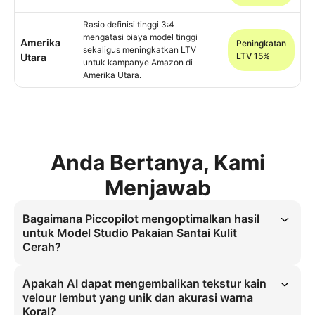
Rasio definisi tinggi 3:4
mengatasi biaya model tinggi
Amerika
Peningkatan
sekaligus meningkatkan LTV
LTV 15%
Utara
untuk kampanye Amazon di
Amerika Utara.
Anda Bertanya, Kami
Menjawab
Bagaimana Piccopilot mengoptimalkan hasil
untuk Model Studio Pakaian Santai Kulit
Cerah?
Solusi ini menggunakan rasio definisi tinggi 3:4. Memperluas 
produksi aset model studio pakaian santai kulit cerah, mengatasi 
Apakah AI dapat mengembalikan tekstur kain
biaya model tinggi bagi penjual e-commerce melalui difusi jendela 
velour lembut yang unik dan akurasi warna
lembut pada kain velour, memastikan fisika bahan autentik untuk 
Koral?