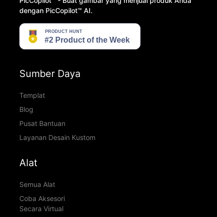
PicCopilot™️ - Buat gambar yang menjual produk Anda
dengan PicCopilot™️ AI.
Sumber Daya
Templat
Blog
Pusat Bantuan
Layanan Desain Kustom
Alat
Semua Alat
Coba Aksesori
Secara Virtual