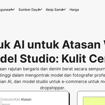
ggunaan
Sumber Daya
Kerja Sama
Harga
duk AI untuk Atasan
el Studio: Kulit C
asan rajutan bergaris dan denim berat secara sempur
tinggi dalam mengontrak model dan fotografer profes
an AI, dan model studio untuk e-commerce untuk meni
dropshipper.
Industri/Kat
Atasan
egori