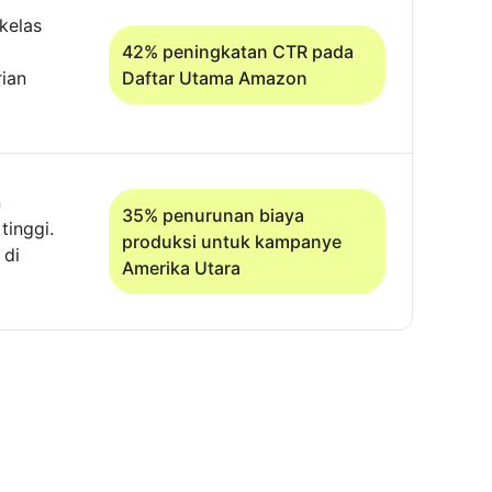
kelas
42% peningkatan CTR pada
ian
Daftar Utama Amazon
n
35% penurunan biaya
tinggi.
produksi untuk kampanye
 di
Amerika Utara