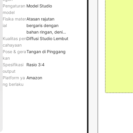
Pengaturan
Model Studio
model
Fisika mater
Atasan rajutan
ial
bergaris dengan
bahan ringan, denim
Kualitas pen
berat dengan struktur
Diffusi Studio Lembut
cahayaan
kaku
Pose & gera
Tangan di Pinggang
kan
Spesifikasi
Rasio 3:4
output
Platform ya
Amazon
ng berlaku