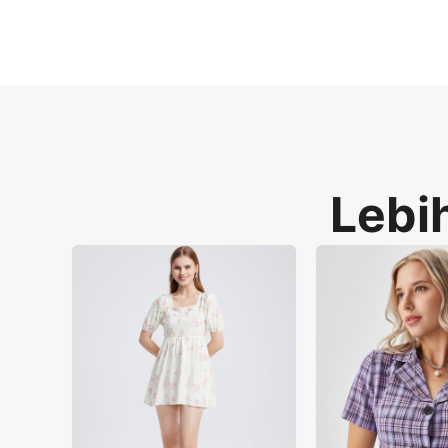
menghilangkan biaya tinggi mengontrak mode
untuk kesuksesan Daftar Utama Amazon. Pla
Lebih