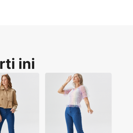
alistis yang dioptimalkan e-commerce 
odel manusia.
ti ini