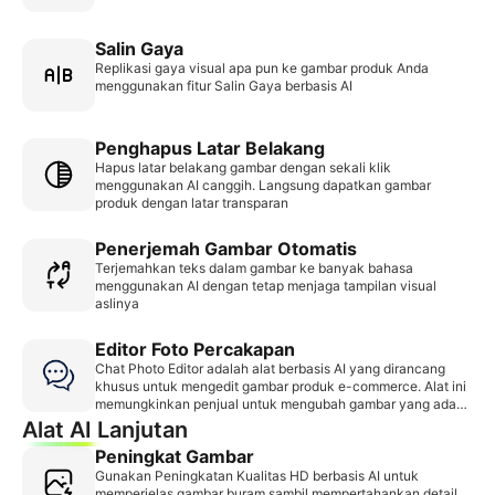
Salin Gaya
Replikasi gaya visual apa pun ke gambar produk Anda
menggunakan fitur Salin Gaya berbasis AI
Penghapus Latar Belakang
Hapus latar belakang gambar dengan sekali klik
menggunakan AI canggih. Langsung dapatkan gambar
produk dengan latar transparan
Penerjemah Gambar Otomatis
Terjemahkan teks dalam gambar ke banyak bahasa
menggunakan AI dengan tetap menjaga tampilan visual
aslinya
Editor Foto Percakapan
Chat Photo Editor adalah alat berbasis AI yang dirancang
khusus untuk mengedit gambar produk e-commerce. Alat ini
memungkinkan penjual untuk mengubah gambar yang ada
dengan pengeditan yang presisi dan tanpa kerusakan,
Alat AI Lanjutan
sehingga memastikan gambar akhir cocok untuk daftar
Peningkat Gambar
produk dan materi promosi.
Gunakan Peningkatan Kualitas HD berbasis AI untuk
memperjelas gambar buram sambil mempertahankan detail