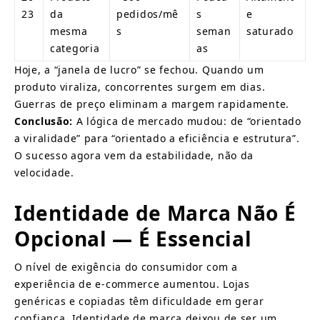
23
da 
pedidos/mê
s 
e 
mesma 
s
seman
saturado
categoria
as
Hoje, a “janela de lucro” se fechou. Quando um 
produto viraliza, concorrentes surgem em dias. 
Guerras de preço eliminam a margem rapidamente.
Conclusão:
 A lógica de mercado mudou: de “orientado 
a viralidade” para “orientado a eficiência e estrutura”. 
O sucesso agora vem da estabilidade, não da 
velocidade.
Identidade de Marca Não É 
Opcional — É Essencial
O nível de exigência do consumidor com a 
experiência de e-commerce aumentou. Lojas 
genéricas e copiadas têm dificuldade em gerar 
confiança. Identidade de marca deixou de ser um 