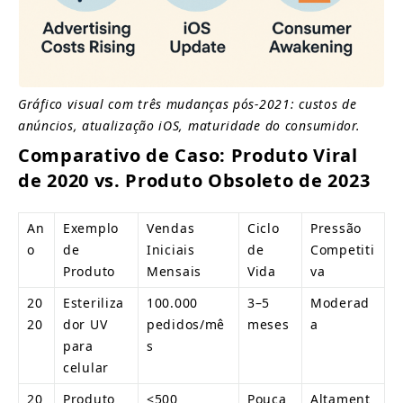
Gráfico visual com três mudanças pós-2021: custos de 
anúncios, atualização iOS, maturidade do consumidor.
Comparativo de Caso: Produto Viral 
de 2020 vs. Produto Obsoleto de 2023
An
Exemplo 
Vendas 
Ciclo 
Pressão 
o
de 
Iniciais 
de 
Competiti
Produto
Mensais
Vida
va
20
Esteriliza
100.000 
3–5 
Moderad
20
dor UV 
pedidos/mê
meses
a
para 
s
celular
20
Produto 
<500 
Pouca
Altament