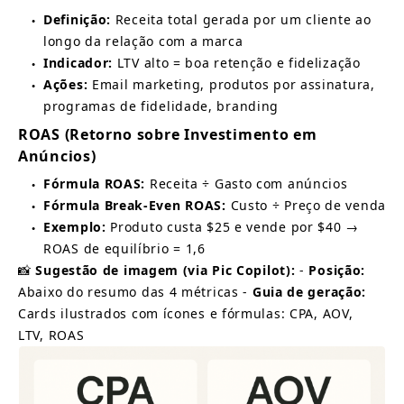
Definição:
Receita total gerada por um cliente ao 
●
longo da relação com a marca
Indicador:
LTV alto = boa retenção e fidelização
●
Ações:
Email marketing, produtos por assinatura, 
●
programas de fidelidade, branding
ROAS (Retorno sobre Investimento em 
Anúncios)
Fórmula ROAS:
Receita ÷ Gasto com anúncios
●
Fórmula Break-Even ROAS:
Custo ÷ Preço de venda
●
Exemplo:
Produto custa $25 e vende por $40 → 
●
ROAS de equilíbrio = 1,6
📸
Sugestão de imagem (via Pic Copilot):
-
Posição:
Abaixo do resumo das 4 métricas -
Guia de geração:
Cards ilustrados com ícones e fórmulas: CPA, AOV, 
LTV, ROAS