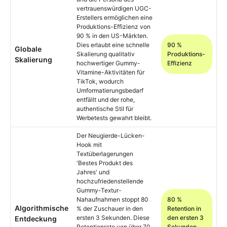
vertrauenswürdigen UGC-
Erstellers ermöglichen eine
Produktions-Effizienz von
90 % in den US-Märkten.
Dies erlaubt eine schnelle
90 %
Globale
Skalierung qualitativ
Produktions-
Skalierung
hochwertiger Gummy-
Effizienz
Vitamine-Aktivitäten für
TikTok, wodurch
Umformatierungsbedarf
entfällt und der rohe,
authentische Stil für
Werbetests gewahrt bleibt.
Der Neugierde-Lücken-
Hook mit
Textüberlagerungen
'Bestes Produkt des
Jahres' und
hochzufriedenstellende
Gummy-Textur-
Nahaufnahmen stoppt 80
80 %
Algorithmische
% der Zuschauer in den
Retention in
ersten 3 Sekunden. Diese
den ersten 3
Entdeckung
Retentionrate von über 70
Sekunden