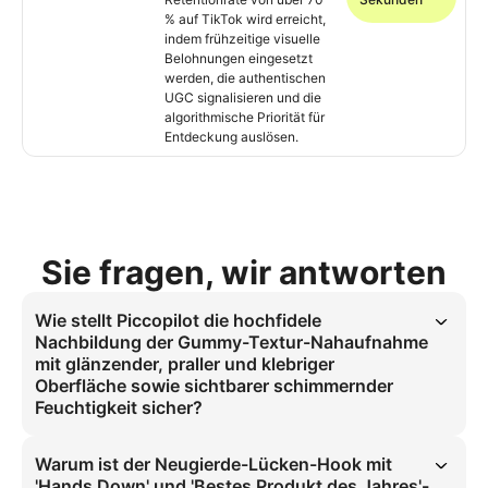
% auf TikTok wird erreicht,
indem frühzeitige visuelle
Belohnungen eingesetzt
werden, die authentischen
UGC signalisieren und die
algorithmische Priorität für
Entdeckung auslösen.
Sie fragen, wir antworten
Wie stellt Piccopilot die hochfidele
Nachbildung der Gummy-Textur-Nahaufnahme
mit glänzender, praller und klebriger
Oberfläche sowie sichtbarer schimmernder
Feuchtigkeit sicher?
Gummy-Textur-Nahaufnahmen werden mittels natürlichem hellem 
Tageslicht abgebildet, um glänzende, pralle und klebrige 
Warum ist der Neugierde-Lücken-Hook mit
Oberflächen mit sichtbarer schimmernder Feuchtigkeit darzustellen. 
'Hands Down' und 'Bestes Produkt des Jahres'-