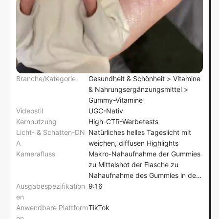
Branche/Kategorie
Gesundheit & Schönheit > Vitamine
& Nahrungsergänzungsmittel >
Gummy-Vitamine
Videostil
UGC-Nativ
Kernnutzung
High-CTR-Werbetests
Licht- & Schatten-DN
Natürliches helles Tageslicht mit
A
weichen, diffusen Highlights
Kamerafluss
Makro-Nahaufnahme der Gummies
zu Mittelshot der Flasche zu
Nahaufnahme des Gummies in der
Ausgabespezifikation
Hand
9:16
en
Anwendbare Plattform
TikTok
en