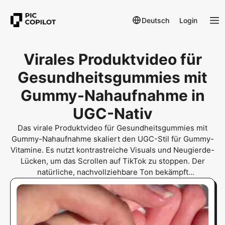
Deutsch
Login
Virales Produktvideo für
Gesundheitsgummies mit
Gummy-Nahaufnahme in
UGC-Nativ
Das virale Produktvideo für Gesundheitsgummies mit
Gummy-Nahaufnahme skaliert den UGC-Stil für Gummy-
Vitamine. Es nutzt kontrastreiche Visuals und Neugierde-
Lücken, um das Scrollen auf TikTok zu stoppen. Der
natürliche, nachvollziehbare Ton bekämpft
Werbeermüdung, während die Produkttextur betont wird.
Dieses Format dominiert High-CTR-Werbetests für US-
Gen-Z und Millennials mit 80 % Retention in den ersten 3
Sekunden.