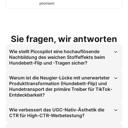
priorisiert.
Sie fragen, wir antworten
Wie stellt Piccopilot eine hochauflösende
Nachbildung des weichen Stoffeffekts beim
Hundebett-Flip und -Tragen sicher?
Das Piccopilot-Tool erfasst exakt die physikalischen Eigenschaften 
des Hundebett-Flips und der Trageaktion. Es nutzt fortschrittliche 
Warum ist die Neugier-Lücke mit unerwarteter
Materialphysik-Simulation, um die zufriedenstellende 
Produkttransformation (Hundebett-Flip) und
Materialrückmeldung bei Patschen und Tragen des Hundes 
Hundetransport der primäre Treiber für TikTok-
wiederzugeben. Dadurch wird die taktilen Zufriedenheit realistisch 
Entdeckbarkeit?
abgebildet für hochwertigen viralen Content. Das Ergebnis ist ein 
echtes UGC-Gefühl, das bei Zuschauern Anklang findet.
Der Neugier-Lückenhook löst sofortige Fragen aus: Was macht der 
Hund? Die unerwartete Produkttransformation (Hundebett-Flip) und 
Wie verbessert das UGC-Nativ-Ästhetik die
das Tragen des Bettes aktivieren Engagement und Teilen. Diese 
CTR für High-CTR-Werbetestung?
Aktionen signalisieren dem TikTok-Algorithmus hochwertigen 
Content, der für Feed-Priorisierung vorgesehen ist.
Die UGC-Nativ-Ästhetik schafft ein vertrautes, authentisches 