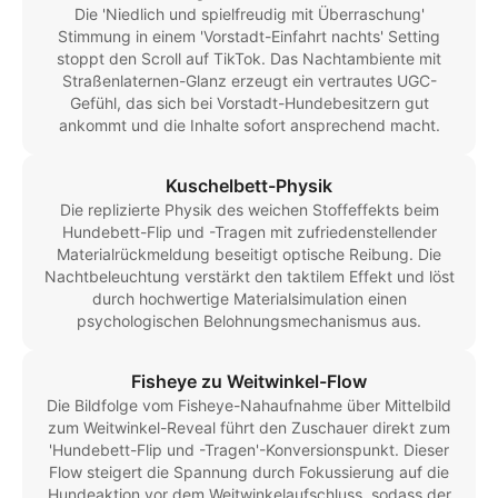
Die 'Niedlich und spielfreudig mit Überraschung'
Stimmung in einem 'Vorstadt-Einfahrt nachts' Setting
stoppt den Scroll auf TikTok. Das Nachtambiente mit
Straßenlaternen-Glanz erzeugt ein vertrautes UGC-
Gefühl, das sich bei Vorstadt-Hundebesitzern gut
ankommt und die Inhalte sofort ansprechend macht.
Kuschelbett-Physik
Die replizierte Physik des weichen Stoffeffekts beim
Hundebett-Flip und -Tragen mit zufriedenstellender
Materialrückmeldung beseitigt optische Reibung. Die
Nachtbeleuchtung verstärkt den taktilem Effekt und löst
durch hochwertige Materialsimulation einen
psychologischen Belohnungsmechanismus aus.
Fisheye zu Weitwinkel-Flow
Die Bildfolge vom Fisheye-Nahaufnahme über Mittelbild
zum Weitwinkel-Reveal führt den Zuschauer direkt zum
'Hundebett-Flip und -Tragen'-Konversionspunkt. Dieser
Flow steigert die Spannung durch Fokussierung auf die
Hundeaktion vor dem Weitwinkelaufschluss, sodass der