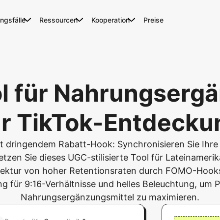
gsfälle
Ressourcen
Kooperation
Preise
ol für Nahrungsergä
ür TikTok-Entdecku
it dringendem Rabatt-Hook: Synchronisieren Sie Ih
etzen Sie dieses UGC-stilisierte Tool für Lateinameri
tektur von hoher Retentionsraten durch FOMO-Hook
 für 9:16-Verhältnisse und helles Beleuchtung, um Pr
Nahrungsergänzungsmittel zu maximieren.