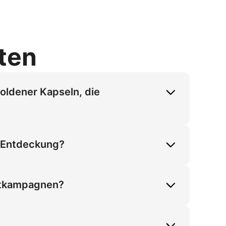
rten
oldener Kapseln, die
, die ausgeschüttet und gehalten werden, 
Produktkontraste und Klarheit abzubilden. 
k-Entdeckung?
 Nahrungsergänzungsmittel.
 2 Tage' und 'keine Tricks'-Nachrichten 
n über 70 % für zeitlich begrenzte 
attkampagnen?
dinteraktionen, um mit TikToks 
gt die Click-Through-Rate für 