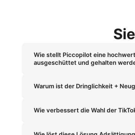
Sie
Wie stellt Piccopilot eine hochwe
ausgeschüttet und gehalten werde
Piccopilot setzt ein System mit hoher Wied
inklusive des hörbaren 'Plop'-Effekts, sowi
Warum ist der Dringlichkeit + Neu
Dies gewährleistet eine Nutzerbindung von 
Dieser Hook nutzt psychologisches FOMO (Fea
in den ersten 3 Sekunden verwendet. Dadurch
Wie verbessert die Wahl der TikTo
Nahrungsergänzungsmittelangebote auf TikT
Diese Ästhetikarchitektur nutzt Close-up-P
Algorithmuspräferenz für authentische, drin
Wie löst diese Lösung Adsättigung 