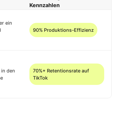
Kennzahlen
er ein
d
90% Produktions-Effizienz
 in den
70%+ Retentionsrate auf
he
TikTok