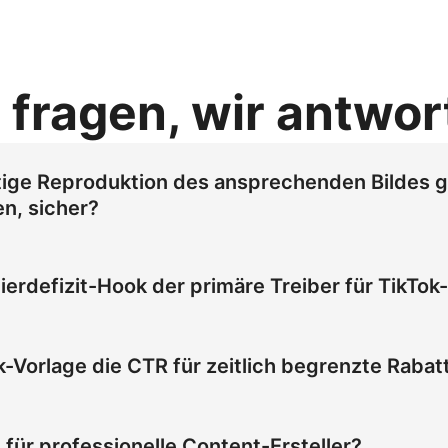
 fragen, wir antwo
rtige Reproduktion des ansprechenden Bildes g
n, sicher?
ergabetreue ein, um das ansprechende Bild goldener Kapseln
e helles und gleichmäßiges Studiobeleuchtung für maximale 
gierdefizit-Hook der primäre Treiber für TikTo
90 % und eine Retentionsrate von über 70 % auf TikTok für
r of Missing Out), indem er Textüberlagerungen mit 'letzte
 wird direkt höhere Watch Time und eine Retentionsrate vo
k-Vorlage die CTR für zeitlich begrenzte Rab
ok ausgelöst.
roduktaufnahmen, kontrastreiches Licht und UGC-artige Han
gliche Produktvorführungen zu synchronisieren. Dadurch stei
für professionelle Content-Ersteller?