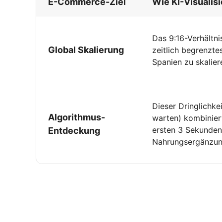
E-Commerce-Ziel
Wie KI-Visualis
Das 9:16-Verhältni
Global Skalierung
zeitlich begrenzte
Spanien zu skalier
Dieser Dringlichke
Algorithmus-
warten) kombinier
ersten 3 Sekunden 
Entdeckung
Nahrungsergänzung