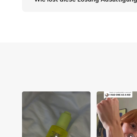
Nahrungsergänzungskampagnen um 30 %.
Durch die Implementierung von viralen FOMO
Produktvorführungssequenzen, die nicht mar
Lateinamerika und Spanien mit einer Retent