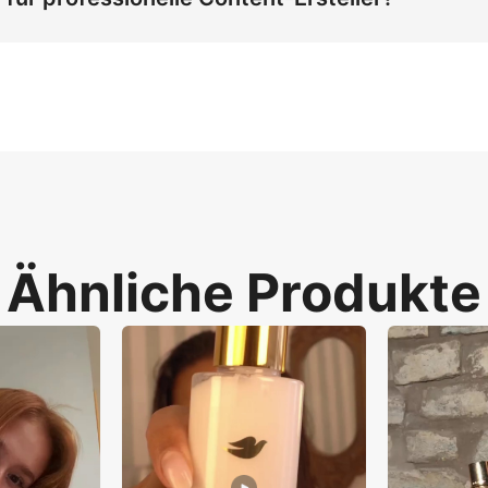
-Hooks und 9:16-Verhältnis-UGC-Vorlagen eliminiert sie Ads
kenbezogen wirken. Gleichzeitig dominiert sie zeitlich be
ionsrate von über 70 %.
Ähnliche Produkte