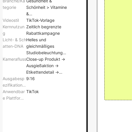
Branche/Ka
Gesundheit &
tegorie
Schönheit > Vitamine
&
Videostil
Nahrungsergänzungsmittel
TikTok-Vorlage
Kernnutzun
> Pflanzliche
Zeitlich begrenzte
g
Nahrungsergänzungsmittel
Rabattkampagne
Licht- & Sch
Helles und
atten-DNA
gleichmäßiges
Studiobeleuchtung
Kamerafluss
für hohen
Close-up Produkt →
Produktkontrast und
Ausgießaktion →
Schärfe
Etikettendetail →
Ausgabesp
Kapselpräsentation
9:16
ezifikatione
n
Anwendbar
TikTok
e Plattforme
n