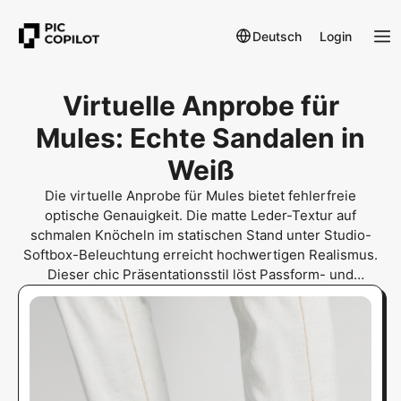
Deutsch
Login
Virtuelle Anprobe für
Mules: Echte Sandalen in
Weiß
Die virtuelle Anprobe für Mules bietet fehlerfreie
optische Genauigkeit. Die matte Leder-Textur auf
schmalen Knöcheln im statischen Stand unter Studio-
Softbox-Beleuchtung erreicht hochwertigen Realismus.
Dieser chic Präsentationsstil löst Passform- und
Absatzhöhenbedenken für modebewusste Frauen
weltweit. Das Design wurde künstlerisch optimiert, um
maximale Authentizität zu gewährleisten.