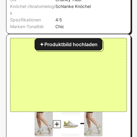
Knöchel-/Anatomielogi
Schlanke Knöchel
k
Spezifikationen
4:5
Marken-Tonalität
Chic
Produktbild hochladen