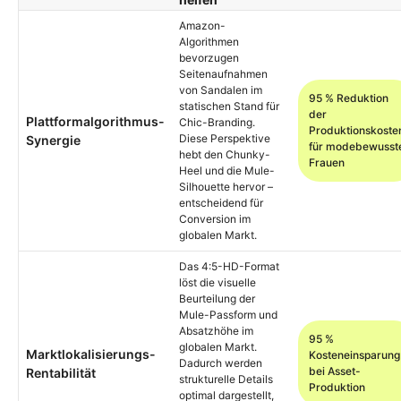
Amazon-
Algorithmen
bevorzugen
Seitenaufnahmen
von Sandalen im
95 % Reduktion
statischen Stand für
der
Plattformalgorithmus-
Chic-Branding.
Produktionskoste
Diese Perspektive
Synergie
für modebewusst
hebt den Chunky-
Frauen
Heel und die Mule-
Silhouette hervor –
entscheidend für
Conversion im
globalen Markt.
Das 4:5-HD-Format
löst die visuelle
Beurteilung der
Mule-Passform und
Absatzhöhe im
95 %
globalen Markt.
Marktlokalisierungs-
Kosteneinsparung
Dadurch werden
bei Asset-
Rentabilität
strukturelle Details
Produktion
optimal dargestellt,