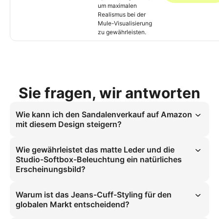
um maximalen
Realismus bei der
Mule-Visualisierung
zu gewährleisten.
Sie fragen, wir antworten
Wie kann ich den Sandalenverkauf auf Amazon
mit diesem Design steigern?
Amazon priorisiert hochrealistische Mule-Vorstellungen mit Chunky-
Heel und Jeans-Cuff-Styling. Die matte Leder-Textur im statischen 
Wie gewährleistet das matte Leder und die
Stand unter Studio-Softbox-Beleuchtung erreicht eine 95 %-
Studio-Softbox-Beleuchtung ein natürliches
Kostensenkung bei gleichzeitiger Skalierung für modebewusste 
Erscheinungsbild?
Frauen. Dies steigert die Konversionsraten im globalen Markt.
Mattes Leder auf schmalen Knöcheln im statischen Stand mit 
Studio-Softbox-Beleuchtung erzeugt einen natürlichen Glanz. Die 
Warum ist das Jeans-Cuff-Styling für den
gleichmäßige Beleuchtung beseitigt Schatten, sodass Mule-Struktur 
globalen Markt entscheidend?
und Chunky-Heel echt erscheinen. Dies gewährleistet eine exakte 