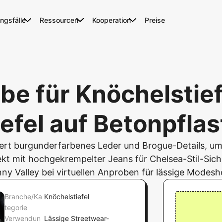
gsfälle
Ressourcen
Kooperation
Preise
be für Knöchelstief
iefel auf Betonpflas
iefert burgunderfarbenes Leder und Brogue-Details, u
ekt mit hochgekrempelter Jeans für Chelsea-Stil-Siche
ny Valley bei virtuellen Anproben für lässige Modesh
Branche/Ka
Knöchelstiefel
tegorie
Verwendun
Lässige Streetwear-