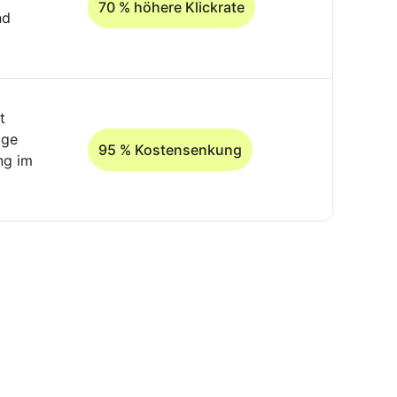
70 % höhere Klickrate
nd
t
ige
95 % Kostensenkung
ng im