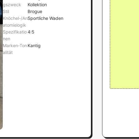
gszweck
Kollektion
Stil
Brogue
Knöchel-/An
Sportliche Waden
atomielogik
Spezifikatio
4:5
nen
Marken-Ton
Kantig
alität