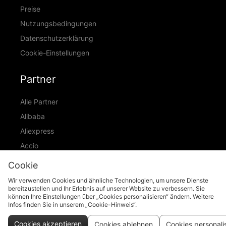
Preise
Nutzungsbedingungen
Datenschutzerklärung
Cookie-Einstellungen
Partner
Alle Partner
Alibaba
Aliexpress
Accio
ID Ranking
Cookie
ADIC
Wir verwenden Cookies und ähnliche Technologien, um unsere Dienste
bereitzustellen und Ihr Erlebnis auf unserer Website zu verbessern. Sie
können Ihre Einstellungen über „Cookies personalisieren“ ändern. Weitere
Infos finden Sie in unserem „Cookie-Hinweis“.
support@piccopilot.com
Cookies akzeptieren
Cookies ablehnen
Cookies personali