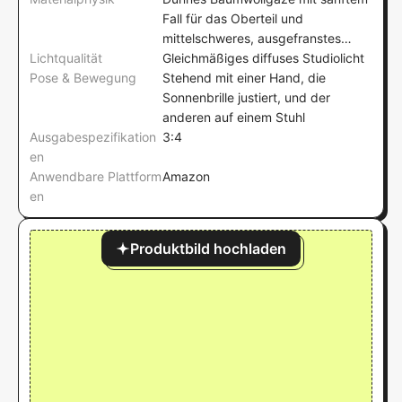
Fall für das Oberteil und
mittelschweres, ausgefranstes
Lichtqualität
Denim für die Shorts
Gleichmäßiges diffuses Studiolicht
Pose & Bewegung
Stehend mit einer Hand, die
Sonnenbrille justiert, und der
anderen auf einem Stuhl
Ausgabespezifikation
3:4
en
Anwendbare Plattform
Amazon
en
Produktbild hochladen