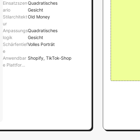
Einsatzszen
Quadratisches
ario
Gesicht
Stilarchitekt
Old Money
ur
Anpassungs
Quadratisches
logik
Gesicht
Schärfentief
Volles Porträt
e
Anwendbar
Shopify, TikTok-Shop
e Plattforme
n