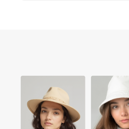
90 % der Fehler bei virtueller Anprobe für r
Virtuelle Brillenanprobe Acetat-Rahmen klas
Materialeigenschaften der 3D-Gesichtsgeome
Globalmarkt.