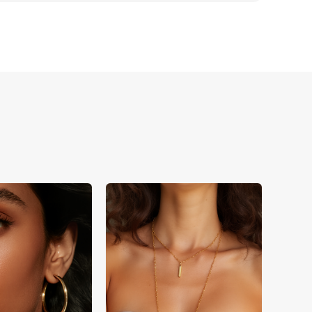
passenden Materialphysik. Piccopilots 
iation von Acetat. Das System ordnet 
s löst das Schmerzpunktproblem für den 