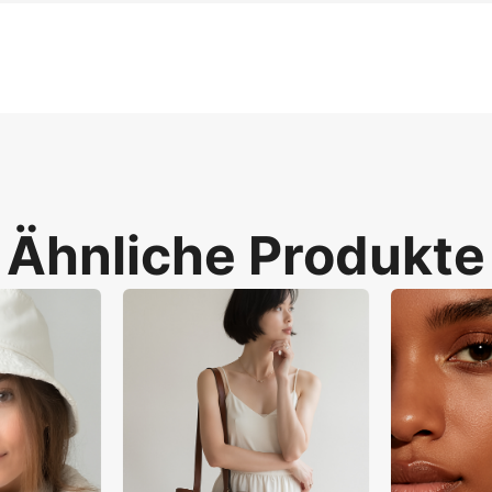
unde Brillen bei quadratischen Gesichtern resultieren aus un
sisch rund löst dies durch Simulation der 5 %igen Dickevar
trie zu und gewährleistet eine Genauigkeit von 95 %. Die
Ähnliche Produkte