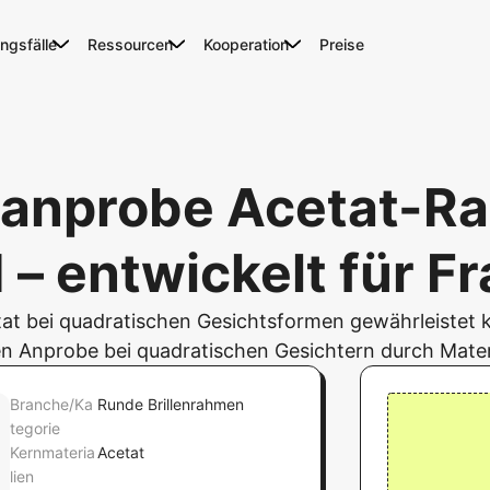
gsfälle
Ressourcen
Kooperation
Preise
lenanprobe Acetat-R
 – entwickelt für F
tat bei quadratischen Gesichtsformen gewährleistet k
len Anprobe bei quadratischen Gesichtern durch Mater
Branche/Ka
Runde Brillenrahmen
tegorie
Kernmateria
Acetat
lien