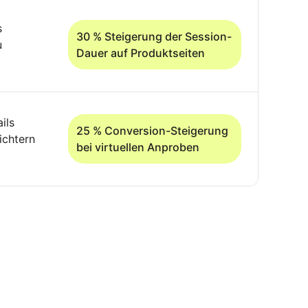
s
30 % Steigerung der Session-
u
Dauer auf Produktseiten
ils
25 % Conversion-Steigerung
ichtern
bei virtuellen Anproben