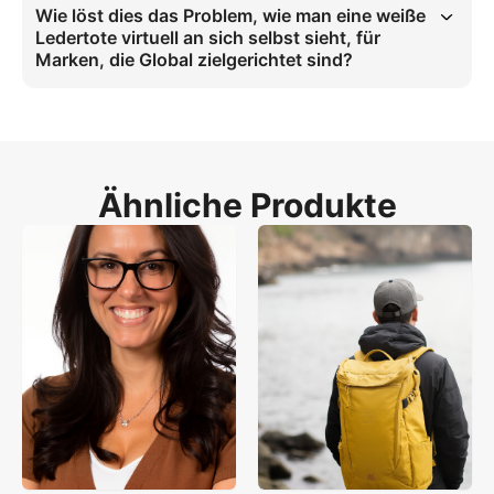
virtuelle Handtaschenanprobe für Ledertaschen, um klare Linien zu 
Wie löst dies das Problem, wie man eine weiße
zeigen. Dies skaliert die elegante und sophistizierte Vibes für Tote-
Ledertote virtuell an sich selbst sieht, für
Handtaschen-Conversions.
Marken, die Global zielgerichtet sind?
4:5-Seitenverhältnis und High-Key-Beleuchtung in globalen 
Märkten ermöglichen präzise Darstellung der weißen Tote-
Handtasche. Dies löst Wie man eine weiße Ledertote virtuell an sich 
selbst sieht für weibliche Kunden.
Ähnliche Produkte