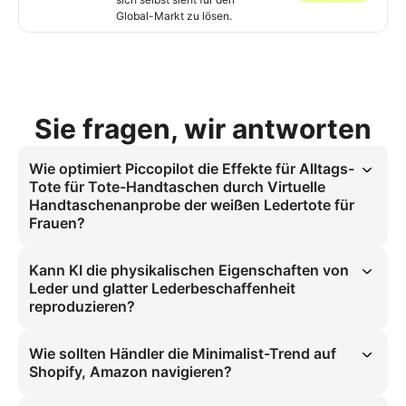
Global-Markt zu lösen.
Sie fragen, wir antworten
Wie optimiert Piccopilot die Effekte für Alltags-
Tote für Tote-Handtaschen durch Virtuelle
Handtaschenanprobe der weißen Ledertote für
Frauen?
Virtuelle Handtaschenanprobe: Weiße Ledertote für Frauen optimiert 
für Alltags-Tote durch die Simulation von glatter 
Kann KI die physikalischen Eigenschaften von
Lederbeschaffenheit in Klassischem Weiß auf einem weiblichen 
Leder und glatter Lederbeschaffenheit
Modell. Dies löst Wie man eine weiße Ledertote virtuell an sich selbst 
reproduzieren?
sieht für Tote-Handtaschen-Shopper.
KI-Handtaschenanprobe für Frauen repliziert präzise die Leder-
Dehnbarkeit und glatte Lederbeschaffenheit-Struktur. Dadurch 
Wie sollten Händler die Minimalist-Trend auf
bleibt die strukturelle Integrität für die virtuelle Darstellung der 
Shopify, Amazon navigieren?
weißen Tote-Handtasche erhalten.
Minimalistische Stilarchetypen auf Shopify, Amazon erfordern 