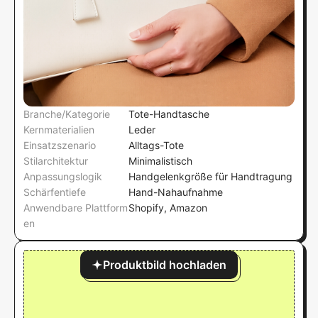
Branche/Kategorie
Tote-Handtasche
Kernmaterialien
Leder
Einsatzszenario
Alltags-Tote
Stilarchitektur
Minimalistisch
Anpassungslogik
Handgelenkgröße für Handtragung
Schärfentiefe
Hand-Nahaufnahme
Anwendbare Plattform
Shopify, Amazon
en
Produktbild hochladen