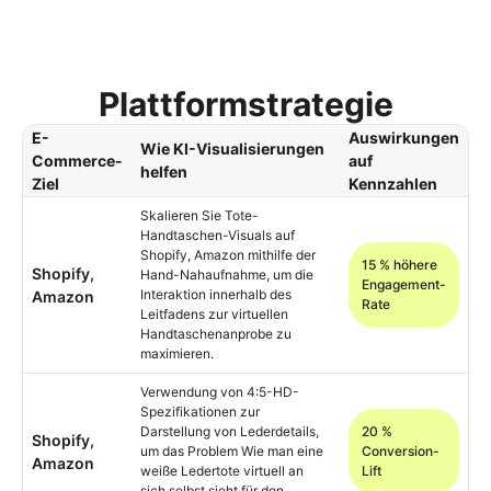
Plattformstrategie
E-
Auswirkungen
Wie KI-Visualisierungen
Commerce-
auf
helfen
Ziel
Kennzahlen
Skalieren Sie Tote-
Handtaschen-Visuals auf
Shopify, Amazon mithilfe der
15 % höhere
Shopify,
Hand-Nahaufnahme, um die
Engagement-
Interaktion innerhalb des
Amazon
Rate
Leitfadens zur virtuellen
Handtaschenanprobe zu
maximieren.
Verwendung von 4:5-HD-
Spezifikationen zur
Darstellung von Lederdetails,
20 %
Shopify,
um das Problem Wie man eine
Conversion-
Amazon
weiße Ledertote virtuell an
Lift
sich selbst sieht für den