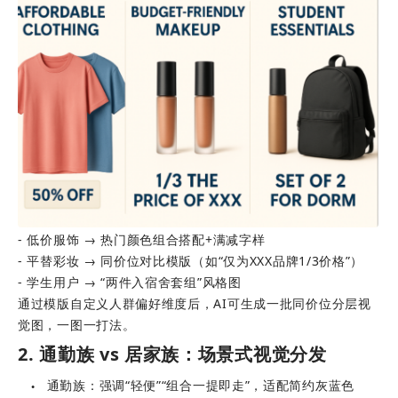
- 低价服饰 → 热门颜色组合搭配+满减字样 
- 平替彩妆 → 同价位对比模版（如“仅为XXX品牌1/3价格”）
- 学生用户 → “两件入宿舍套组”风格图
通过模版自定义人群偏好维度后，AI可生成一批同价位分层视
觉图，一图一打法。
2. 通勤族 vs 居家族：场景式视觉分发
通勤族：强调“轻便”“组合一提即走”，适配简约灰蓝色
●