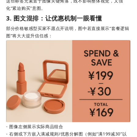
这些标签元素置于图像关键角落，既不影响整体视觉，又强
化“紧迫购买”意图。
3. 图文混排：让优惠机制一眼看懂
部分价格敏感型买家不愿点开说明，图中若直接展示“套餐逻辑
图”将大大提升信任感： 
- 图像左侧展示实际商品组合 
- 右侧或下方嵌入满减规则/优惠分解图（例如“满199减30”以