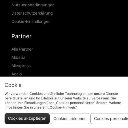
Nutzungsbedingungen
Datenschutzerklärung
Cookie-Einstellungen
Partner
Alle Partner
Alibaba
Aliexpress
Accio
ID Ranking
Cookie
ADIC
Wir verwenden Cookies und ähnliche Technologien, um unsere Dienste
bereitzustellen und Ihr Erlebnis auf unserer Website zu verbessern. Sie
können Ihre Einstellungen über „Cookies personalisieren“ ändern. Weitere
Infos finden Sie in unserem „Cookie-Hinweis“.
support@piccopilot.com
Cookies akzeptieren
Cookies ablehnen
Cookies personali