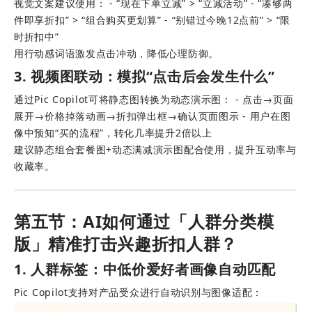
视觉文案建议使用： - “现在下单立减” > “立减活动” - “凑够两
件即享折扣” > “组合购买更划算” - “别错过今晚12点前” > “限
时折扣中”
用行动感词语激发点击冲动，降低心理防御。
3. 视频图联动：模拟“点击后会发生什么”
通过Pic Copilot可将静态图转换为动态演示图： - 点击→页面
展开→价格掉落动画→折扣弹出框→确认页面图示 - 用户在图
像中预知“买的流程”，转化几率提升2倍以上
建议静态组合套餐图+动态满减演示图配合使用，提升互动率与
收藏率。
第五节：AI如何通过「人群分类模
版」精准打击兴趣折扣人群？
1. 人群标签：中低价爱好者画像自动匹配
Pic Copilot支持对产品受众进行自动识别与图像适配： 