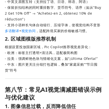
- 中英文原图互转（支持拉丁语、日语、韩语、阿语） 
- 保留折扣结构的同时重排数字、货币符号、语序（如从“Buy 
2 Get 10% Off” → “Achetez-en 2, obtenez 10% de 
réduction”） 
- 支持小语种长句体自动缩行、压缩字体，使视觉结构不变形
多语翻译
+
视觉协同
，适配跨境买家的价格敏感习惯。
2. 区域图模版推荐机制
根据设置投放国家区域，Pic Copilot推荐视觉差异化： 
- 欧洲：标签主打透明+清洁风，适配极简构图 
- 拉美：强调鲜艳色块与情绪化文案，如“¡Ultima Oferta!” 
- 中东：图片更关注分组打包逻辑，叠加“家庭采购”“节日囤
货”符号
第八节：常见AI视觉满减图错误示例
与优化建议
1. 图像信息过载，反而降低信任