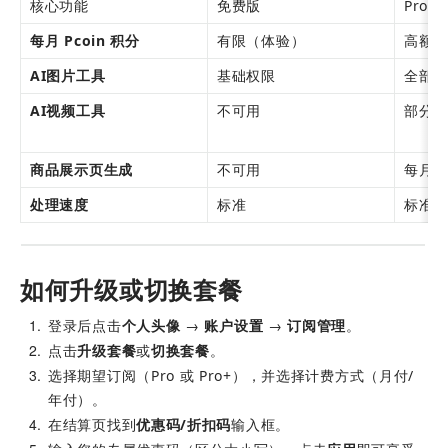
核心功能
免费版
Pro 
每月 Pcoin 积分
有限（体验）
高额
AI图片工具
基础权限
全部
AI视频工具
不可用
部分
商品展示页生成
不可用
每月
处理速度
标准
标准
如何升级或切换套餐
1
登录后点击
个人头像
 → 
账户设置
 → 
订阅管理
。
2
点击
升级套餐
或
切换套餐
。
3
选择期望订阅（Pro 或 Pro+），并选择计费方式（月付/
年付）。
4
在结算页找到
优惠码/折扣码
输入框。